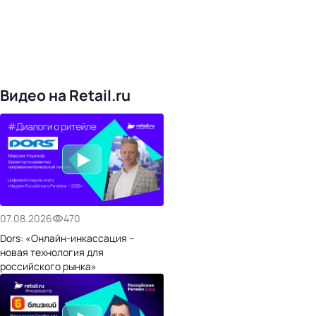
Уже с нами:
4828
поставщиков
168
обучающих компаний
1022
торговые сети
476
организаторов
24
холдинги
Видео на Retail.ru
07.08.2026
470
Dors: «Онлайн-инкассация –
новая технология для
российского рынка»