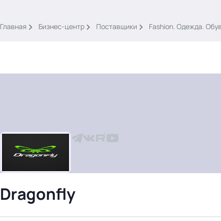
.
Главная
Бизнес-центр
Поставщики
Fashion. Одежда. Обу
Тема месяца: Автоматизация на 1С
Войти
картина дня
темы
новости
Dragonfly
материалы
видео
события