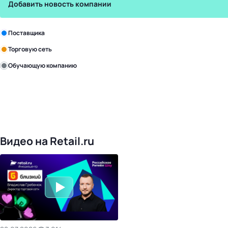
Добавить новость компании
Зарегистрируйте в бизнес-центре:
Поставщика
Торговую сеть
Обучающую компанию
Уже с нами:
4817
поставщиков
168
обучающих компаний
1016
торговых сетей
476
организаторов
24
холдинги
Видео на Retail.ru