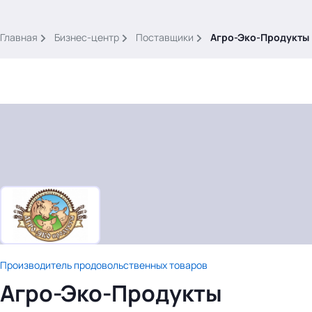
.
Главная
Бизнес-центр
Поставщики
Агро-Эко-Продукты
Тема месяца: Автоматизация на 1С
Войти
картина дня
темы
новости
Производитель продовольственных товаров
материалы
Агро-Эко-Продукты
видео
события