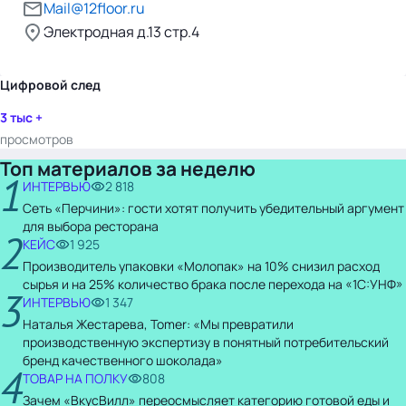
Mail@12floor.ru
Электродная д.13 стр.4
Цифровой след
3 тыс +
просмотров
Топ материалов за неделю
1
ИНТЕРВЬЮ
2 818
Сеть «Перчини»: гости хотят получить убедительный аргумент
для выбора ресторана
2
КЕЙС
1 925
Производитель упаковки «Молопак» на 10% снизил расход
сырья и на 25% количество брака после перехода на «1С:УНФ»
3
ИНТЕРВЬЮ
1 347
Наталья Жестарева, Tomer: «Мы превратили
производственную экспертизу в понятный потребительский
бренд качественного шоколада»
4
ТОВАР НА ПОЛКУ
808
Зачем «ВкусВилл» переосмысляет категорию готовой еды и