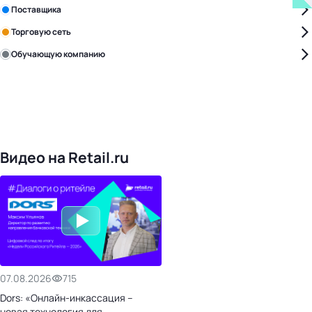
Поставщика
Торговую сеть
Обучающую компанию
Уже с нами:
4828
поставщиков
168
обучающих компаний
1022
торговые сети
476
организаторов
24
холдинги
Видео на Retail.ru
07.08.2026
715
Dors: «Онлайн-инкассация –
новая технология для