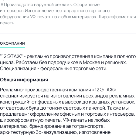
Производство наружной рекламы.Оформление
бизнес-центр
интерьеров.Изготовление нестандартного торгового
оборудования.УФ-печать на любых материалах.Широкоформатная
печать
О КОМПАНИИ
"12 ЭТАЖ" - рекламно производственная компания полного
цикла. Работаем без подрядчиков в Москве и регионах.
Специализация - федеральные торговые сети.
Общая информация
Рекламно-производственная компания «12 ЭТАЖ»
специализируется на изготовлении всех видов рекламных
конструкций: от фасадных вывесок до крышных установок,
от световых букв до тонких световых панелей. Также мы
предлагаем: оформление офисных и торговых интерьеров,
широкоформатную печать, УФ-печать на любых
материалах, брендирование автотранспорта,
архитектурную 3d-визуализацию, изготовление