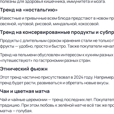
полезны для здоровья кишечника, иммунитета и мозга.
Тренд на «ностальгию»
Известные и привычные всем блюда предстают в новом пр
овсяной, нутовой, рисовой, миндальной, кокосовой.
Тренд на консервированные продукты и субп
Продукты с длительным сроком хранения стали не только п
фрукты — удобно, просто и быстро. Также покупатели нач
Тренд на пельмени обусловлен интересом к кухням разных 
«путешествуют» по гастрономии разных стран.
Этнический фьюжн
Этот тренд частично присутствовал в 2024 году. Например
тренд будет расти, развиваться и обретать новые вкусы.
Чаи и цветная матча
Чай и чайные церемонии — тренд последних лет. Покупате
традицию. При этом любовь к зелёной матче всё так же про
матча — голубая.