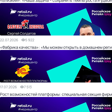
«Близкий»: «Наша задача – сохранить темпы роста и удвои
22.07.2026
5 922
«Фабрика качества»: «Мы можем открыть в домашнем регио
17.07.2026
7 513
Рост возможностей платформы: специальная секция фирм