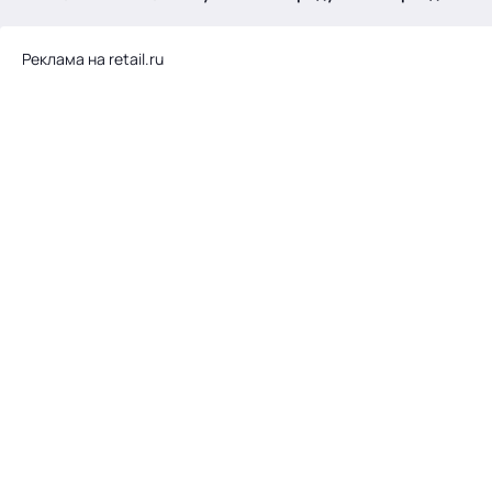
.
Реклама на retail.ru
Тема месяца: Автоматизация на 1С
Войти
картина дня
темы
новости
материалы
видео
события