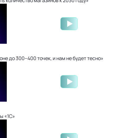
ть количество магазинов к 2030 году»
не до 300–400 точек, и нам не будет тесно»
ы «1С»