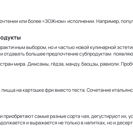
очтении или более «ЗОЖном» исполнении. Например, попул
родукты
рактичным выбором, но и частью новой кулинарной эстетик
али отдавать большее предпочтение субпродуктам: появля
стран мира. Димсамы, гёдза, манду, баоцзы, равиоли. Про
, пицца на картошке фри вместо теста. Сочетание итальянс
ли приобретают самые разные сорта чая, дегустируют их,
должается и выражается не только в напитках, но и десерт