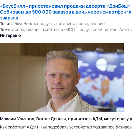
«ВкусВилл» приостановил продажи десерта «ДэнБош»
Собираем до 500 000 заказов в день через смартфон: 
заказов
Теги:
#ВкусВилл
#продукты питание
#исследование
Темы:
Исследования и рейтинги
FMCG. Продуктовый ритейл. Алког
Интервью
Максим Ульянов, Dors: «Деньги, принятые в АДМ, могут сраз
Как работает АДМ и как подобрать устройство под запрос бизнес