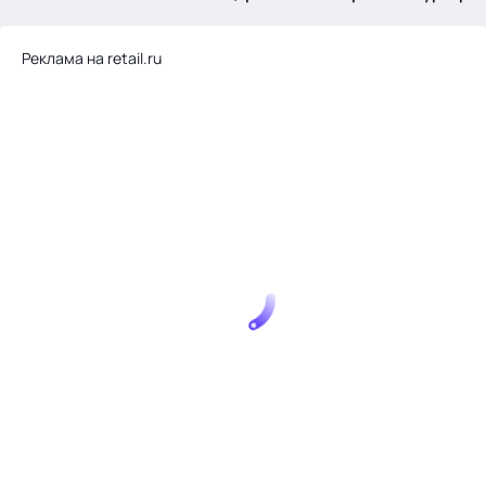
.
Реклама на retail.ru
Тема месяца: Автоматизация на 1С
Войти
картина дня
темы
новости
материалы
видео
события