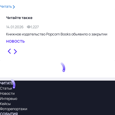
Читать
Читайте также
14.01.2026
1,227
20.
Книжное издательство Popcorn Books объявило о закрытии
За 
сни
НОВОСТЬ
НО
ЧИТАТЬ
Статьи
Новости
Интервью
Кейсы
Фоторепортажи
СОБЫТИЯ