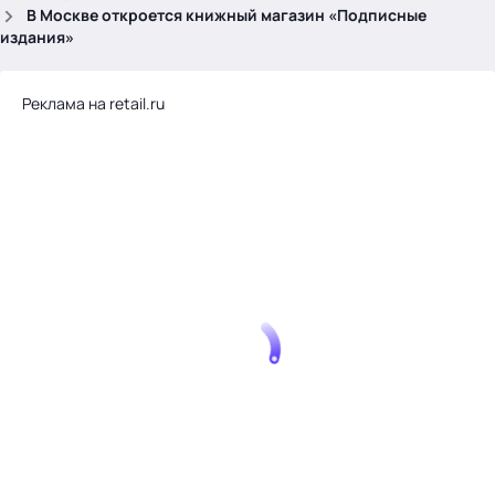
.
В Москве откроется книжный магазин «Подписные
издания»
Реклама на retail.ru
Тема месяца: Автоматизация на 1С
Войти
картина дня
темы
новости
материалы
видео
события