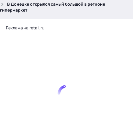
.
В Донецке открылся самый большой в регионе
гипермаркет
Реклама на retail.ru
Тема месяца: Автоматизация на 1С
Войти
картина дня
темы
новости
материалы
видео
события