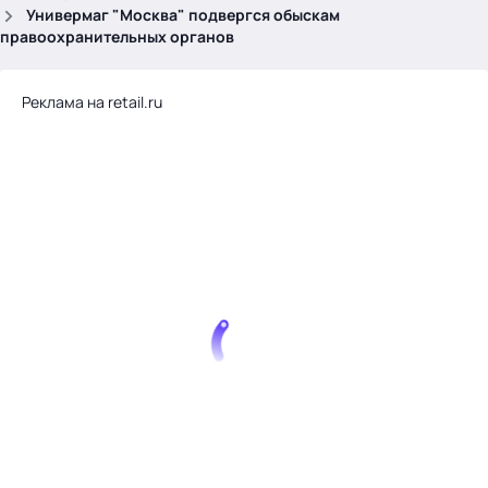
.
Универмаг "Москва" подвергся обыскам
правоохранительных органов
Реклама на retail.ru
Тема месяца: Автоматизация на 1С
Войти
картина дня
темы
новости
материалы
видео
события