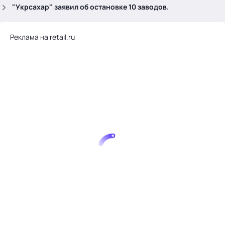
.
"Укрсахар" заявил об остановке 10 заводов.
Реклама на retail.ru
Тема месяца: Автоматизация на 1С
Войти
картина дня
темы
новости
материалы
видео
события