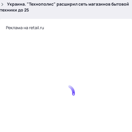
.
Украина. "Технополис" расширил сеть магазинов бытовой
техники до 25
Реклама на retail.ru
Тема месяца: Автоматизация на 1С
Войти
картина дня
темы
новости
материалы
видео
события