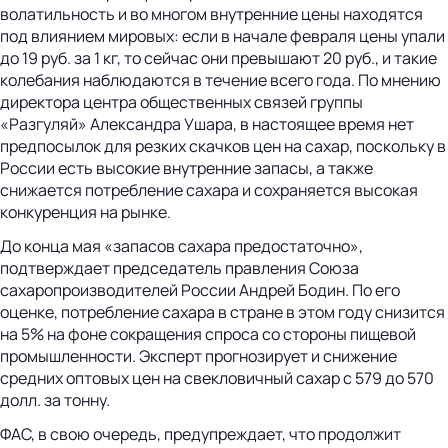
волатильность и во многом внутренние цены находятся
под влиянием мировых: если в начале февраля цены упали
до 19 руб. за 1 кг, то сейчас они превышают 20 руб., и такие
колебания наблюдаются в течение всего года. По мнению
директора центра общественных связей группы
«Разгуляй» Александра Ушара, в настоящее время нет
предпосылок для резких скачков цен на сахар, поскольку в
России есть высокие внутренние запасы, а также
снижается потребление сахара и сохраняется высокая
конкуренция на рынке.
До конца мая «запасов сахара предостаточно»,
подтверждает председатель правления Союза
сахаропроизводителей России Андрей Бодин. По его
оценке, потребление сахара в стране в этом году снизится
на 5% на фоне сокращения спроса со стороны пищевой
промышленности. Эксперт прогнозирует и снижение
средних оптовых цен на свекловичный сахар с 579 до 570
долл. за тонну.
ФАС, в свою очередь, предупреждает, что продолжит