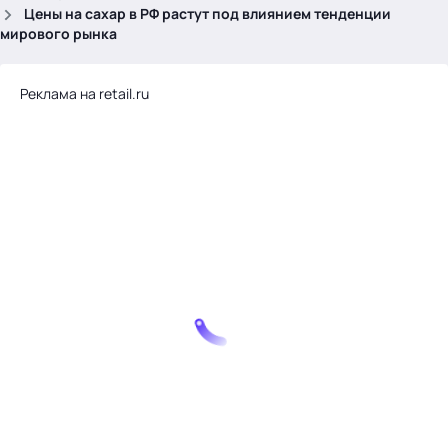
.
Цены на сахар в РФ растут под влиянием тенденции
мирового рынка
Реклама на retail.ru
Тема месяца: Автоматизация на 1С
Войти
картина дня
темы
новости
материалы
видео
события