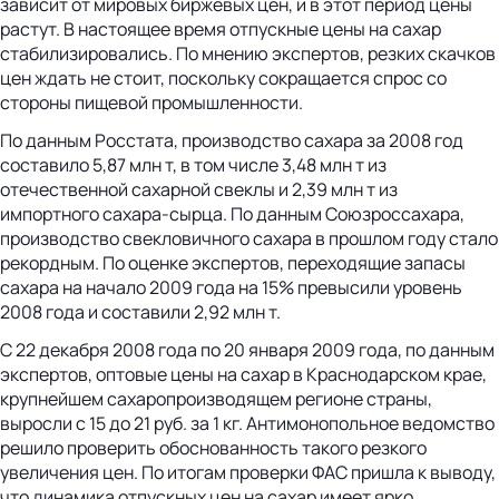
зависит от мировых биржевых цен, и в этот период цены
растут. В настоящее время отпускные цены на сахар
стабилизировались. По мнению экспертов, резких скачков
цен ждать не стоит, поскольку сокращается спрос со
стороны пищевой промышленности.
По данным Росстата, производство сахара за 2008 год
составило 5,87 млн т, в том числе 3,48 млн т из
отечественной сахарной свеклы и 2,39 млн т из
импортного сахара-сырца. По данным Союзроссахара,
производство свекловичного сахара в прошлом году стало
рекордным. По оценке экспертов, переходящие запасы
сахара на начало 2009 года на 15% превысили уровень
2008 года и составили 2,92 млн т.
С 22 декабря 2008 года по 20 января 2009 года, по данным
экспертов, оптовые цены на сахар в Краснодарском крае,
крупнейшем сахаропроизводящем регионе страны,
выросли с 15 до 21 руб. за 1 кг. Антимонопольное ведомство
решило проверить обоснованность такого резкого
увеличения цен. По итогам проверки ФАС пришла к выводу,
что динамика отпускных цен на сахар имеет ярко