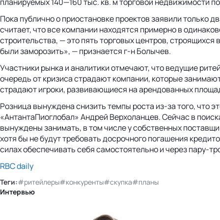
планируемых 140—160 тыс. кв. м торговой недвижимости по
Пока публично о приостановке проектов заявили только д
считает, что все компании находятся примерно в одинако
строительства, — это пять торговых центров, строящихся 
были заморозить», — признается г-н Болычев.
Участники рынка и аналитики отмечают, что ведущие рите
очередь от кризиса страдают компании, которые занимают
страдают игроки, развивающиеся на арендованных площадях
Розница вынуждена снизить темпы роста из-за того, что эт
«АнтантаПиоглобал» Андрей Верхоланцев. Сейчас в поиска
вынуждены занимать, в том числе у собственных поставщи
хотя бы не будут требовать досрочного погашения кредитов
силах обеспечивать себя самостоятельно и через пару-тр
RBC daily
Теги:
#ритейлеры
#конкуренты
#скупка
#планы
Интервью