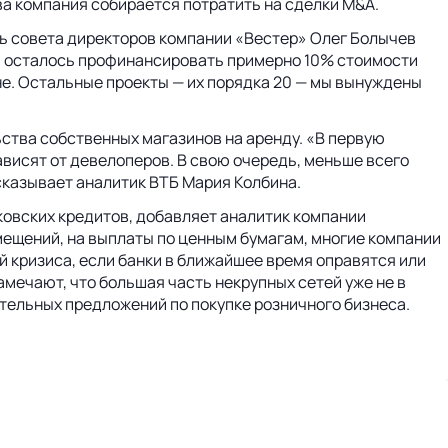
ва компания собирается потратить на сделки M&A.
ль совета директоров компании «Вестер» Олег Болычев
ам осталось профинансировать примерно 10% стоимости
не. Остальные проекты — их порядка 20 — мы вынуждены
ства собственных магазинов на аренду. «В первую
висят от девелоперов. В свою очередь, меньше всего
сказывает аналитик ВТБ Мария Колбина.
нковских кредитов, добавляет аналитик компании
мещений, на выплаты по ценным бумагам, многие компании
й кризиса, если банки в ближайшее время оправятся или
амечают, что большая часть некрупных сетей уже не в
тельных предложений по покупке розничного бизнеса.