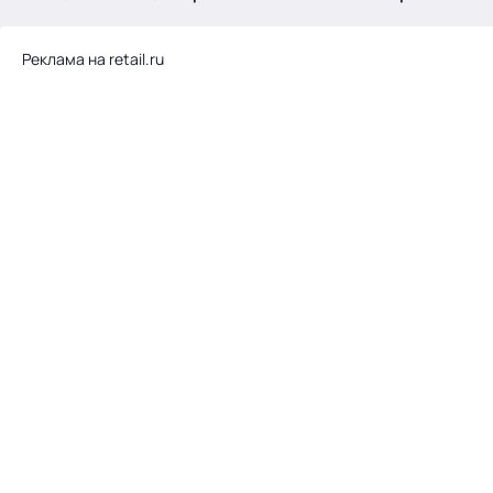
.
Реклама на retail.ru
Тема месяца: Автоматизация на 1С
Войти
картина дня
темы
новости
материалы
видео
события