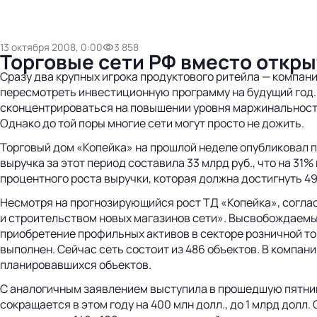
13 октября 2008, 0:00
3 858
Торговые сети РФ вместо откр
Сразу два крупных игрока продуктового ритейла — компани
пересмотреть инвестиционную программу на будущий год.
сконцентрироваться на повышении уровня маржинальности 
Однако до той поры многие сети могут просто не дожить.
Торговый дом «Копейка» на прошлой неделе опубликовал 
выручка за этот период составила 33 млрд руб., что на 31
процентного роста выручки, которая должна достигнуть 49
Несмотря на прогнозирующийся рост ТД «Копейка», согла
и строительством новых магазинов сети». Высвобождаемы
приобретение профильных активов в секторе розничной тор
выполнен. Сейчас сеть состоит из 486 объектов. В компан
планировавшихся объектов.
С аналогичным заявлением выступила в прошедшую пятницу
сокращается в этом году на 400 млн долл., до 1 млрд долл