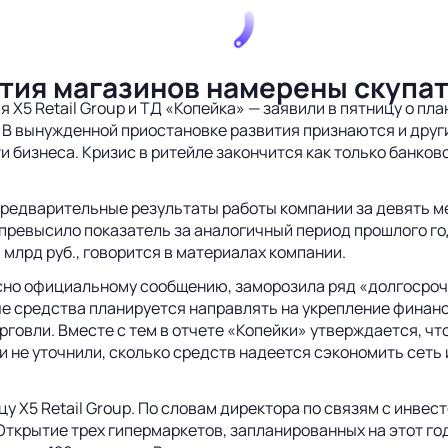
ытия магазинов намерены скупа
я Х5 Retail Group и ТД «Копейка» — заявили в пятницу о п
 В вынужденной приостановке развития признаются и друг
бизнеса. Кризис в ритейле закончится как только банковс
предварительные результаты работы компании за девять м
% превысило показатель за аналогичный период прошлого го
 млрд руб., говорится в материалах компании.
сно официальному сообщению, заморозила ряд «долгосроч
е средства планируется направлять на укрепление финанс
говли. Вместе с тем в отчете «Копейки» утверждается, что
ии не уточнили, сколько средств надеется сэкономить сеть
 Х5 Retail Group. По словам директора по связям с инве
. Открытие трех гипермаркетов, запланированных на этот го