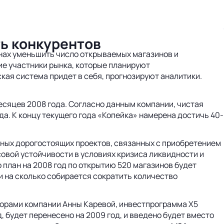
ть конкурентов
ланах уменьшить число открываемых магазинов и
ие участники рынка, которые планируют
кая система придет в себя, прогнозируют аналитики.
есяцев 2008 года. Согласно данным компании, чистая
да. К концу текущего года «Копейка» намерена достичь 40-
ных дорогостоящих проектов, связанных с приобретением
овой устойчивости в условиях кризиса ликвидности и
 план на 2008 год по открытию 520 магазинов будет
 и на сколько собирается сократить количество
сторами компании Анны Каревой, инвестпрограмма X5
д, будет перенесено на 2009 год, и введено будет вместо