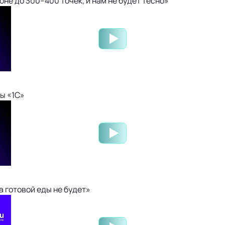
не до 300–400 точек, и нам не будет тесно»
ы «1С»
 готовой еды не будет»