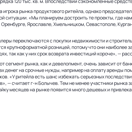
рядка 120 тыс. кв. м. Впоследствии сэкономленные средст
ва игрока рынка продуктового ритейла, однако председате
вой ситуации. «Мы планируем достроить те проекты, где н
в Оренбурге, Ярославле, Хмельницком, Севастополе, Курга
йлеры переключаются с покупки недвижимости и строитель
ся крупноформатной розницей, потому что они наиболее за
, так как у них срок возврата инвестиций короче», — рас
от сегмент рынка, как и девелопмент, очень зависит от ба
х денег на срочные нужды, например на оплату аренды по
ков. «У ритейла есть шанс избежать серьезных последстви
», — считает г-н Болычев. Тем не менее участники рынка з
ойку месяцев на рынке появится много дешевых и привлека