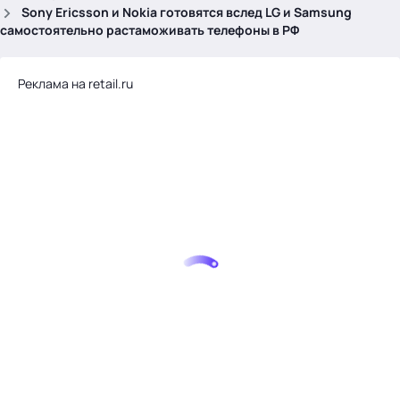
.
Sony Ericsson и Nokia готовятся вслед LG и Samsung
самостоятельно растаможивать телефоны в РФ
Реклама на retail.ru
Тема месяца: Автоматизация на 1С
Войти
картина дня
темы
новости
материалы
видео
события