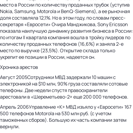
место в России по количеству проданных трубок (уступив
Nokia, Samsung, Motorola и BenQ-Siemens), а ее рыночная
доля составляла 12,1%. Но в этом году, по словам пресс-
секретаря «Евросети» Очира Манджикова, Sony Ericsson
показала наилучшую динамику развития бизнеса в России:
по итогам II квартала компания вошла в тройку лидеров по
количеству проданных телефонов (16,6%) и заняла 2-е
место по выручке (23,5%). Открытие склада только
укрепит ее позиции в России, надеется он.
Хроника арестов
Август 2005Сотрудники МВД задержали 10 машин с
электроникой на $10 млн, 90% груза составляли сотовые
телефоны. Две недели спустя правоохранители
арестовали в «Шереметьево-2» еще 200 000 телефонов.
Апрель 2006Управление «К» МВД изъяло у «Евросети» 167
500 телефонов Motorola на 530 млн руб. (с учетом
таможенных сборов). Большую их часть компании затем
вернули.