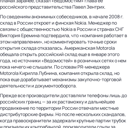
планах заранее, сказал «Ведомостям» глава ее
российского представительства Павел Зентрих.
По сведениям анонимных собеседников, в начале 2008 г.
склад в России откроет и финская Nokia. Менеджер по
связям с общественностью Nokia в России и странах СНГ
Виктория Еремина подтвердила, что «компания работает в
этом направлении», но комментировать точные сроки
открытия склада отказалась. Американская Motorola
обещала открыть российский склад еще в январе этого
года, но источники «Ведомостей» в розничных сетях о нем
пока ничего не слышали. По словам PR-менеджера
Motorola Кирилла Лубнина, компания открыла склад, но
пока еще дорабатывает механизмы закупочно-торговой
деятельности и документооборота.
Прежде все производители доставляли телефоны лишь до
российских границ — за их растаможку и дальнейшее
продвижение по территории России отвечали местные
дистрибуторские фирмы. Но после нескольких скандалов,
когда правоохранители задержали крупные партии трубок
и признали их контрабандой, производители сочли за