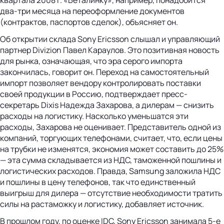
два-три месяца на переоформление документов
(контрактов, паспортов сделок), объясняет он.
Об открытии склада Sony Ericsson слышал и управляющий
партнер Divizion Павел Караулов. Это позитивная новость
для рынка, означающая, что эра серого импорта
закончилась, говорит он. Переход на самостоятельный
импорт позволяет вендору контролировать поставки
своей продукции в Россию, подтверждает пресс-
секретарь Dixis Надежда Захарова, а дилерам — снизить
расходы на логистику. Насколько уменьшатся эти
расходы, Захарова не оценивает. Представитель одной из
компаний, торгующих телефонами, считает, что, если цены
на трубки не изменятся, экономия может составить до 25%
— эта сумма складывается из НДС, таможенной пошлины и
логистических расходов. Правда, Samsung заложила НДС
и пошлины в цену телефонов, так что единственный
выигрыш для дилера — отсутствие необходимости тратить
силы на растаможку и логистику, добавляет источник.
В прошлом году, по оценке IDC, Sony Ericsson занимала 5-е