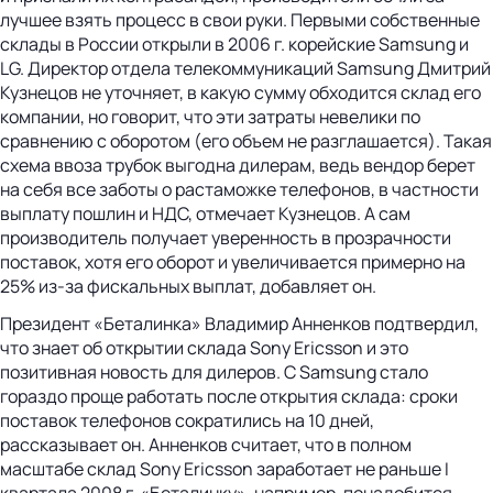
лучшее взять процесс в свои руки. Первыми собственные
склады в России открыли в 2006 г. корейские Samsung и
LG. Директор отдела телекоммуникаций Samsung Дмитрий
Кузнецов не уточняет, в какую сумму обходится склад его
компании, но говорит, что эти затраты невелики по
сравнению с оборотом (его объем не разглашается). Такая
схема ввоза трубок выгодна дилерам, ведь вендор берет
на себя все заботы о растаможке телефонов, в частности
выплату пошлин и НДС, отмечает Кузнецов. А сам
производитель получает уверенность в прозрачности
поставок, хотя его оборот и увеличивается примерно на
25% из-за фискальных выплат, добавляет он.
Президент «Беталинка» Владимир Анненков подтвердил,
что знает об открытии склада Sony Ericsson и это
позитивная новость для дилеров. С Samsung стало
гораздо проще работать после открытия склада: сроки
поставок телефонов сократились на 10 дней,
рассказывает он. Анненков считает, что в полном
масштабе склад Sony Ericsson заработает не раньше I
квартала 2008 г. «Беталинку», например, понадобится