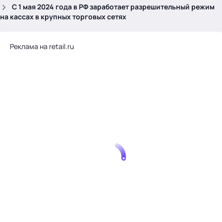
.
С 1 мая 2024 года в РФ заработает разрешительный режим
на кассах в крупных торговых сетях
Реклама на retail.ru
Тема месяца: Автоматизация на 1С
Войти
картина дня
темы
новости
материалы
видео
события