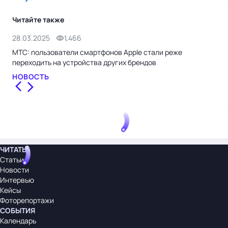
Читайте также
28.03.2025
1,466
26.
МТС: пользователи смартфонов Apple стали реже
Про
переходить на устройства других брендов
пар
НОВОСТЬ
НО
ЧИТАТЬ
Статьи
Новости
Интервью
Кейсы
Фоторепортажи
СОБЫТИЯ
Календарь