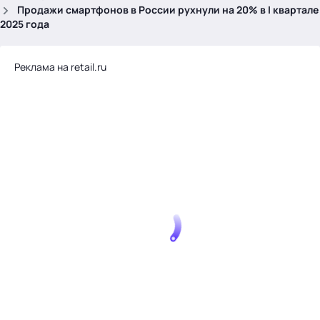
.
Продажи смартфонов в России рухнули на 20% в I квартале
2025 года
Реклама на retail.ru
Тема месяца: Автоматизация на 1С
Войти
картина дня
темы
новости
материалы
видео
события