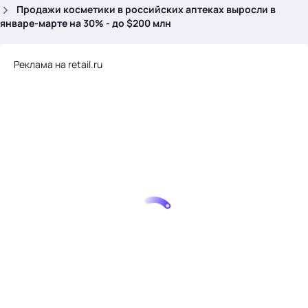
.
Продажи косметики в российских аптеках выросли в
январе-марте на 30% - до $200 млн
Реклама на retail.ru
Тема месяца: Автоматизация на 1С
Войти
картина дня
темы
новости
материалы
видео
события