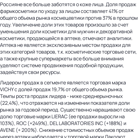
Россияне все больше заботятся о коже лица. Доля продаж
фармкосметики по уходу за лицом составляет 41% от
общего объема рынка космецевтики против 37% в прошлом
году. Увеличение доли этих товаров произошло за счет
уменьшения доли косметики для мужчин и декоративной
косметики, продающейся в аптеке, отмечают аналитики.
Аптека не является эксклюзивным местом продажи для
этих категорий товаров, т.к. косметические торговые сети,
а также крупные супермаркеты все больше внимания
уделяют системе продвижения подобной продукции,
задействуя свои ресурсы.
Лидером продаж в сегменте является торговая марка
VICHY с долей продаж 19,7% от общего объема рынка.
Темпы роста продаж лидера - ниже среднерыночных
(22,4%), что отражается на изменении показателя доли
рынка за годовой период. Существенно наращивают свою
долю торговые марки LIERAC (ее продажи выросли на
103%), ROC (+249%), DEL LABORATORIES INC (+188%) и
AVENE (+ 200%). Снижение стоимостных объемов продаж
через аптеки наблюдается у торговой марки Лаколют