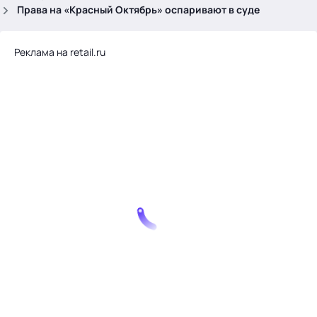
.
Права на «Красный Октябрь» оспаривают в суде
Реклама на retail.ru
Тема месяца: Автоматизация на 1С
Войти
картина дня
темы
новости
материалы
видео
события