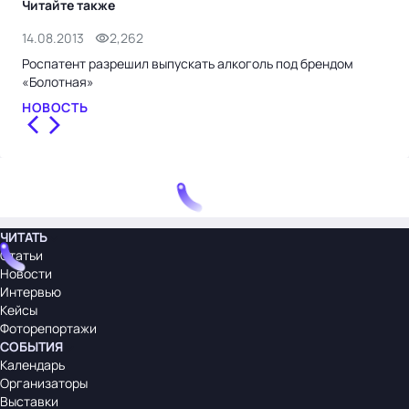
Читайте также
14.08.2013
2,262
8.0
Роспатент разрешил выпускать алкоголь под брендом
Рос
«Болотная»
кор
НОВОСТЬ
НО
ЧИТАТЬ
Статьи
Новости
Интервью
Кейсы
Фоторепортажи
СОБЫТИЯ
Календарь
Организаторы
Выставки