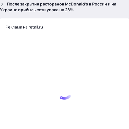
.
После закрытия ресторанов McDonald’s в России и на
Украине прибыль сети упала на 28%
Реклама на retail.ru
Тема месяца: Автоматизация на 1С
Войти
картина дня
темы
новости
материалы
видео
события