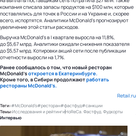
на выплаты поставщикам сеть потратила $27 млн. Также
компания списала запасы продуктов на $100 млн, которые
поставлялись для точек в России и на Украине и, скорее
всего, испортятся. Аналитики McDonald’s прогнозируют
увеличение этой статьи расходов.
Выручка McDonald’s в I квартале выросла на 11,8%,
до $5,67 млрд. Аналитики ожидали снижения показателя
до $5,57 млрд. Котировки акций сети после публикации
отчетности выросли на 1,7%.
Ранее сообщалось о том, что новый ресторан
McDonald’s
откроется в Екатеринбурге.
Кроме того, в Сибири продолжают
работать
рестораны McDonald’s.
Retail.ru
Теги:
#McDonald’s
#ресторан
#фастфуд
#санкции
Темы:
Исследования и рейтинги
HoReCa. Фастфуд. Фудкорты
Интервью