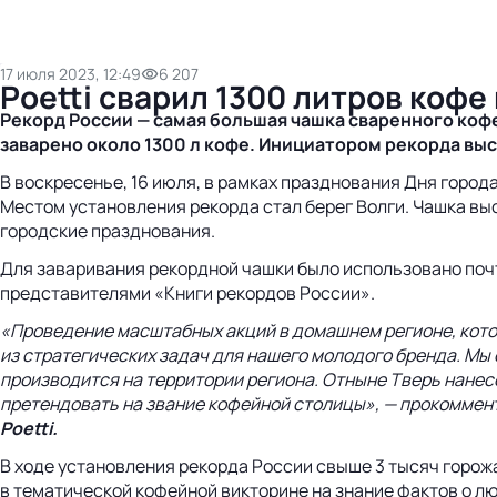
17 июля 2023, 12:49
6 207
Poetti сварил 1300 литров кофе
Рекорд России — самая большая чашка сваренного кофе
заварено около 1300 л кофе. Инициатором рекорда выс
В воскресенье, 16 июля, в рамках празднования Дня город
Местом установления рекорда стал берег Волги. Чашка вы
городские празднования.
Для заваривания рекордной чашки было использовано почт
представителями «Книги рекордов России».
«Проведение масштабных акций в домашнем регионе, котор
из стратегических задач для нашего молодого бренда. Мы
производится на территории региона. Отныне Тверь нанесе
претендовать на звание кофейной столицы», — прокоммен
Poetti.
В ходе установления рекорда России свыше 3 тысяч горож
в тематической кофейной викторине на знание фактов о 