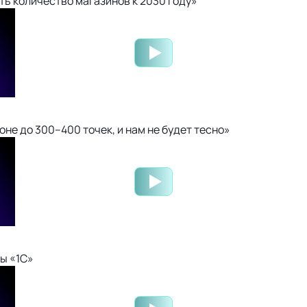
ть количество магазинов к 2030 году»
не до 300–400 точек, и нам не будет тесно»
ы «1С»