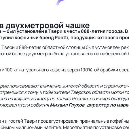
 в двухметровой чашке
 — был установлен в Твери в честь
888-летия
города. В
тупил кофейный бренд Poetti, продукция которого про
а Твери и 888-летия областной столицы был установлен рек
сотой более двух метров была установлена на набережной 
и 100 кг натурального кофе из зерен 100%-ой арабики сре
ые приковывают внимание жителей области и огромного чи
 стремимся к тому, чтобы жители Тверской области могли 
на на кофейную карту не только России, но и мира благода
тировал итоги события
Михаил Глухов, директор по мар
ан и гостей Твери продегустировали премиальные кофейны
любимом миллионами напитке. Мероприятие по установке р