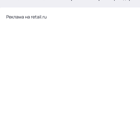
.
Реклама на retail.ru
Тема месяца: Автоматизация на 1С
Войти
картина дня
темы
новости
материалы
видео
события