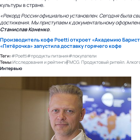
культуры в стране.
«Рекорд России официально установлен. Сегодня была сва
достижения. Мы приступаем к документальному оформлен
Станислав Коненко
.
Производитель кофе Poetti откроет «Академию Барист
«Пятёрочка» запустила доставку горячего кофе
Теги:
#Poetti
#продукты питания
#покупатели
Темы:
Исследования и рейтинги
FMCG. Продуктовый ритейл. Алког
Интервью