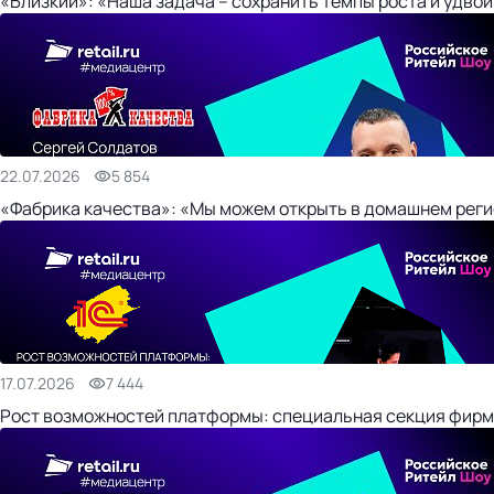
«Близкий»: «Наша задача – сохранить темпы роста и удвои
22.07.2026
5 854
«Фабрика качества»: «Мы можем открыть в домашнем регио
17.07.2026
7 444
Рост возможностей платформы: специальная секция фирм