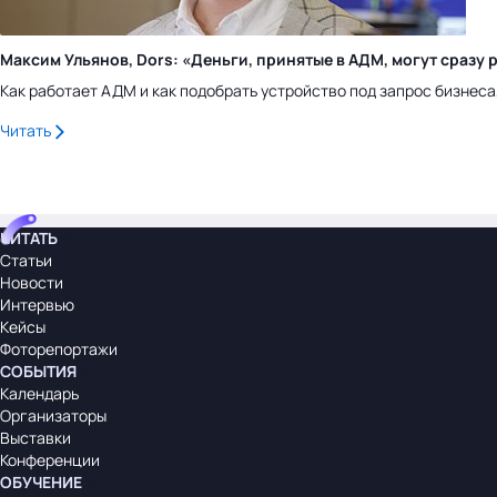
Максим Ульянов, Dors: «Деньги, принятые в АДМ, могут сраз
Как работает АДМ и как подобрать устройство под запрос бизнес
Читать
ЧИТАТЬ
Статьи
Новости
Интервью
Кейсы
Фоторепортажи
СОБЫТИЯ
Календарь
Организаторы
Выставки
Конференции
ОБУЧЕНИЕ