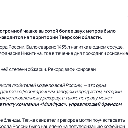
 огромной чашке высотой более двух метров было
изводится на территории Тверской области.
орд России. Было сварено 1435 л напитка в одном сосуде.
Афанасия Никитина, где в течение дня проходили основные
дней степени обжарки. Рекорд зафиксирован
сла любителей кофе по всей России, — это одна
гордится кофеобжарочным заводом и продуктом, который
ря установленному рекорду, а также по праву может
кетингу компании «МилФудс», управляющей брендом
е бленды. Также свидетели рекорда могли поучаствовать
екорда России было нацелено на популяризацию кофейной