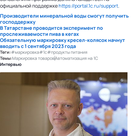
официальной поддержке
https://portal.1c.ru/support
.
Производители минеральной воды смогут получить
господдержку
В Татарстане проводится эксперимент по
прослеживаемости пива в кегах
Обязательную маркировку кресел-колясок начнут
вводить с 1 сентября 2023 года
Теги:
#маркировка
#1с
#продукты питания
Темы:
Маркировка товаров
Автоматизация на 1С
Интервью