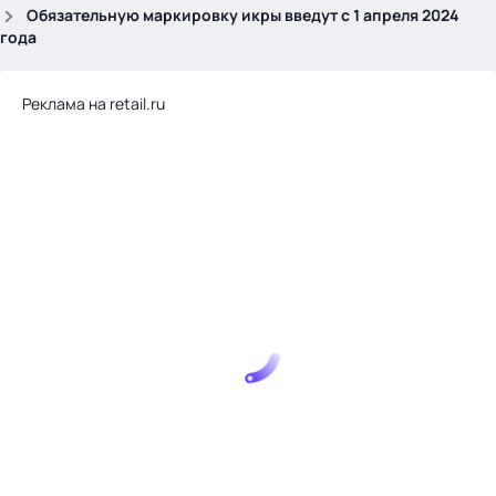
.
Обязательную маркировку икры введут с 1 апреля 2024
года
Реклама на retail.ru
Тема месяца: Автоматизация на 1С
Войти
картина дня
темы
новости
материалы
видео
события