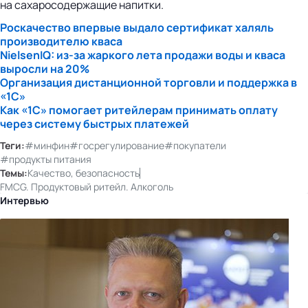
на сахаросодержащие напитки.
Роскачество впервые выдало сертификат халяль
производителю кваса
NielsenIQ:
из-за
жаркого лета продажи воды и кваса
выросли на 20%
Организация дистанционной торговли и поддержка в
«1С»
Как «1С» помогает ритейлерам принимать оплату
через систему быстрых платежей
Теги:
#минфин
#госрегулирование
#покупатели
#продукты питания
Темы:
Качество, безопасность
FMCG. Продуктовый ритейл. Алкоголь
Интервью