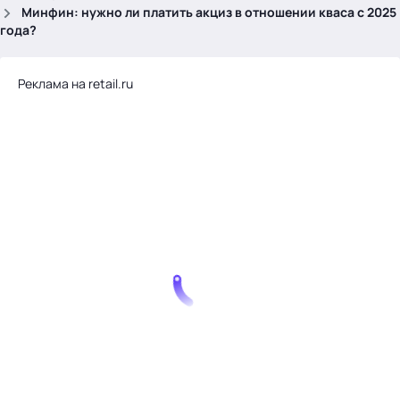
.
Минфин: нужно ли платить акциз в отношении кваса с 2025
года?
Реклама на retail.ru
Тема месяца: Автоматизация на 1С
Войти
картина дня
темы
новости
материалы
видео
события