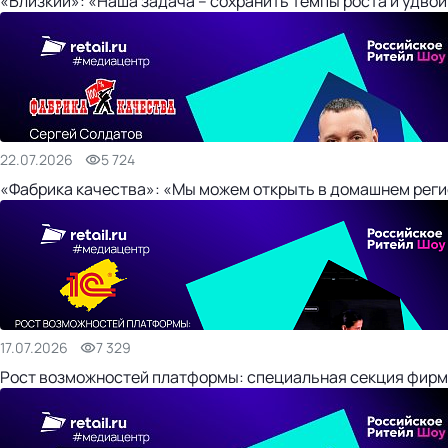
«Близкий»: «Наша задача – сохранить темпы роста и удвои
22.07.2026
5 724
«Фабрика качества»: «Мы можем открыть в домашнем регио
17.07.2026
7 329
Рост возможностей платформы: специальная секция фирм