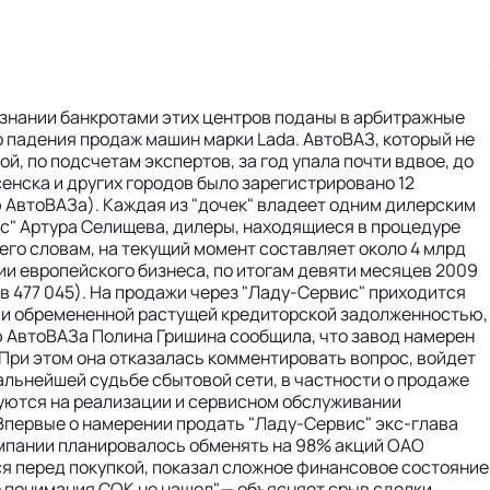
ризнании банкротами этих центров поданы в арбитражные
о падения продаж машин марки Lada. АвтоВАЗ, который не
, по подсчетам экспертов, за год упала почти вдвое, до
сенска и других городов было зарегистрировано 12
 АвтоВАЗа). Каждая из "дочек" владеет одним дилерским
ис" Артура Селищева, дилеры, находящиеся в процедуре
го словам, на текущий момент составляет около 4 млрд
ии европейского бизнеса, по итогам девяти месяцев 2009
в 477 045). На продажи через "Ладу-Сервис" приходится
к и обремененной растущей кредиторской задолженностью,
ю АвтоВАЗа Полина Гришина сообщила, что завод намерен
 При этом она отказалась комментировать вопрос, войдет
дальнейшей судьбе сбытовой сети, в частности о продаже
руются на реализации и сервисном обслуживании
. Впервые о намерении продать "Ладу-Сервис" экс-глава
омпании планировалось обменять на 98% акций ОАО
ся перед покупкой, показал сложное финансовое состояние
о понимания СОК не нашел",— объясняет срыв сделки