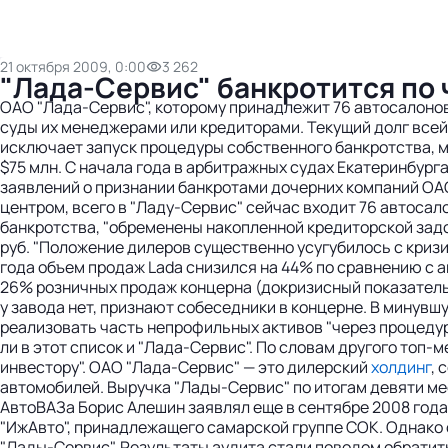
21 октября 2009, 0:00
3 262
"Лада-Сервис" банкротится по 
ОАО "Лада-Сервис", которому принадлежит 76 автосалонов 
суды их менеджерами или кредиторами. Текущий долг всей 
исключает запуск процедуры собственного банкротства, мо
$75 млн. С начала года в арбитражных судах Екатеринбурга
заявлений о признании банкротами дочерних компаний ОА
центром, всего в "Ладу-Сервис" сейчас входит 76 автоса
банкротства, "обременены накопленной кредиторской задо
руб. "Положение дилеров существенно усугубилось с криз
года объем продаж Lada снизился на 44% по сравнению с 
26% розничных продаж концерна (докризисный показатель
у завода нет, признают собеседники в концерне. В минув
реализовать часть непрофильных активов "через процедур
ли в этот список и "Лада-Сервис". По словам другого топ
инвестору". ОАО "Лада-Сервис" — это дилерский
холдинг
, 
автомобилей. Выручка "Лады-Сервис" по итогам девяти мес
АвтоВАЗа Борис Алешин заявлял еще в сентябре 2008 года
"ИжАвто", принадлежащего самарской группе СОК. Однако 
"Лады-Сервис". Результаты аудита стали поводом обратит