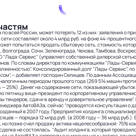
частям
по всей России, может потерять 12 из них: заявления о п
сети составляет около 4 млрд руб. на фоне 44-процентног
жет попытаться продать сбытовую сеть, стоимость которой
, Волгограда, Сочи, Зеленограда, Чехова, Тамбова, Воскре
О "Лада-Сервис" (управляет собственной дилерской сетью
лонов. По словам директора по коммуникациям "Лады-Серв
лженностью". Консолидированный долг "Лады-Сервис", по е
исом",— добавляет господин Селищев. По данным Ассоциац
аналогичным периодом прошлого года (269 514 машин проти
 — 25%). Денег на содержание сети, показывающей убыто
шую пятницу вице-президент по корпоративному управлени
ы тендеров, сдачи в аренду и доверительное управление".
-менеджера АвтоВАЗа, сейчас "проводятся консультации о 
созданный в 2007 году. Предприятия холдинга специализи
яцев — порядка 12 млрд руб. (в 2008 году — 36 млрд руб.)
, но позже счел продажу актива нецелесообразной: 75% к
сделка не состоялась. "Аудит холдинга, который проводил
ься на АвтоВАЗ с запросом о снижении цены актива, однак