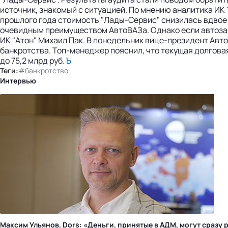
источник, знакомый с ситуацией. По мнению аналитика ИК 
прошлого года стоимость "Лады-Сервис" снизилась вдвое —
очевидным преимуществом АвтоВАЗа. Однако если автозавод
ИК "Атон" Михаил Пак. В понедельник вице-президент Авто
банкротства. Топ-менеджер пояснил, что текущая долговая
до 75,2 млрд руб.
Ъ
Теги:
#банкротство
Интервью
Максим Ульянов, Dors: «Деньги, принятые в АДМ, могут сраз