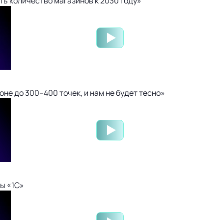
ть количество магазинов к 2030 году»
не до 300–400 точек, и нам не будет тесно»
ы «1С»