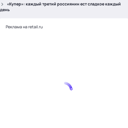
.
«Купер»: каждый третий россиянин ест сладкое каждый
день
Реклама на retail.ru
Тема месяца: Автоматизация на 1С
Войти
картина дня
темы
новости
материалы
видео
события