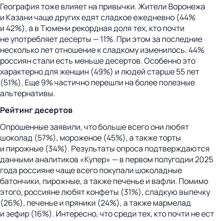
География тоже влияет на привычки. Жители Воронежа
и Казани чаще других едят сладкое ежедневно (44%
и 42%), а в Тюмени рекордная доля тех, кто почти
не употребляет десерты — 11%. При этом за последние
несколько лет отношение к сладкому изменилось. 44%
россиян стали есть меньше десертов. Особенно это
характерно для женщин (49%) и людей старше 55 лет
(51%). Еще 9% частично перешли на более полезные
альтернативы.
Рейтинг десертов
Опрошенные заявили, что больше всего они любят
шоколад (57%), мороженое (45%), а также торты
и пирожные (34%). Результаты опроса подтверждаются
данными аналитиков «Купер» — в первом полугодии 2025
года россияне чаще всего покупали шоколадные
батончики, пирожные, а также печенье и вафли. Помимо
этого, россияне любят конфеты (31%), сладкую выпечку
(26%), печенье и пряники (24%), а также мармелад
и зефир (16%). Интересно, что среди тех, кто почти не ест