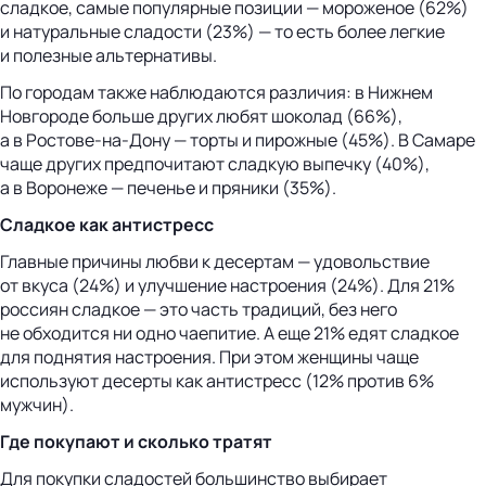
сладкое, самые популярные позиции — мороженое (62%)
и натуральные сладости (23%) — то есть более легкие
и полезные альтернативы.
По городам также наблюдаются различия: в Нижнем
Новгороде больше других любят шоколад (66%),
а в Ростове-на-Дону — торты и пирожные (45%). В Самаре
чаще других предпочитают сладкую выпечку (40%),
а в Воронеже — печенье и пряники (35%).
Сладкое как антистресс
Главные причины любви к десертам — удовольствие
от вкуса (24%) и улучшение настроения (24%). Для 21%
россиян сладкое — это часть традиций, без него
не обходится ни одно чаепитие. А еще 21% едят сладкое
для поднятия настроения. При этом женщины чаще
используют десерты как антистресс (12% против 6%
мужчин).
Где покупают и сколько тратят
Для покупки сладостей большинство выбирает