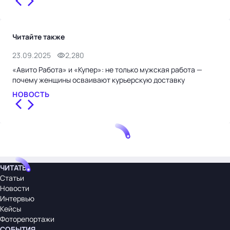
Читайте также
23.09.2025
2,280
5.0
«Авито Работа» и «Купер»: не только мужская работа —
В 2
почему женщины осваивают курьерскую доставку
выр
НОВОСТЬ
НО
ЧИТАТЬ
Статьи
Новости
Интервью
Кейсы
Фоторепортажи
СОБЫТИЯ