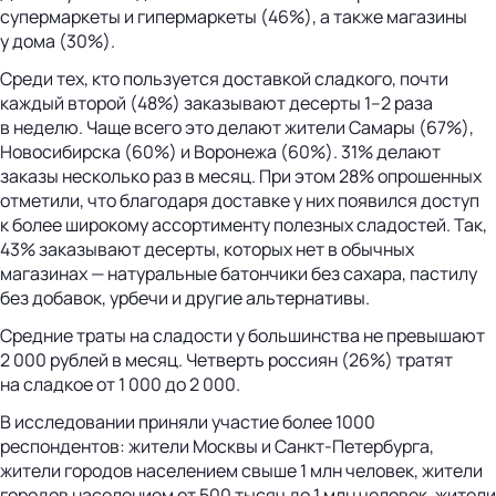
супермаркеты и гипермаркеты (46%), а также магазины
у дома (30%).
Среди тех, кто пользуется доставкой сладкого, почти
каждый второй (48%) заказывают десерты 1–2 раза
в неделю. Чаще всего это делают жители Самары (67%),
Новосибирска (60%) и Воронежа (60%). 31% делают
заказы несколько раз в месяц. При этом 28% опрошенных
отметили, что благодаря доставке у них появился доступ
к более широкому ассортименту полезных сладостей. Так,
43% заказывают десерты, которых нет в обычных
магазинах — натуральные батончики без сахара, пастилу
без добавок, урбечи и другие альтернативы.
Средние траты на сладости у большинства не превышают
2 000 рублей в месяц. Четверть россиян (26%) тратят
на сладкое от 1 000 до 2 000.
В исследовании приняли участие более 1000
респондентов: жители Москвы и Санкт-Петербурга,
жители городов населением свыше 1 млн человек, жители
городов населением от 500 тысяч до 1 млн человек, жители