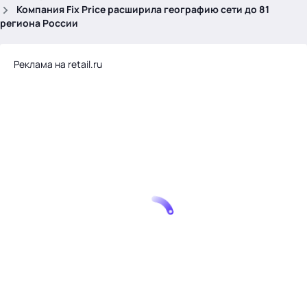
.
Компания Fix Price расширила географию сети до 81
региона России
Реклама на retail.ru
Тема месяца: Автоматизация на 1С
Войти
картина дня
темы
новости
материалы
видео
события