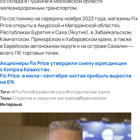
со склада в Пушкине в Московской области
железнодорожным транспортом.
По состоянию на середину ноября 2023 года, магазины Fix
Price открыты в Амурской и Магаданской областях,
Республиках Бурятия и Саха (Якутия), в Забайкальском,
Камчатском, Приморском и Хабаровском краях, а также
в Еврейском автономном округе и на острове Сахалин ―
всего 116 торговых точек.
Акционеры Fix Price утвердили смену юрисдикции
с Кипра в Казахстан
Fix Price: в июле—сентябре чистая прибыль выросла
на 6%
Теги:
#Fix Price
#развитие сети
#открытие магазина
Темы:
Открытия и закрытия магазинов
Франчайзинг
Интервью