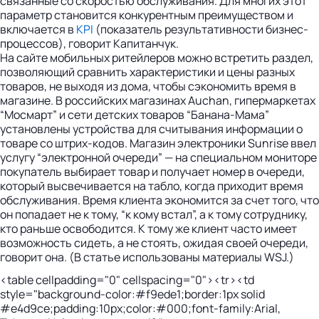
связанные со скоростью обслуживания. Для многих этот
параметр становится конкурентным преимуществом и
включается в
KPI
(показатель результативности бизнес-
процессов), говорит Капитанчук.
На сайте мобильных ритейлеров можно встретить раздел,
позволяющий сравнить характеристики и цены разных
товаров, не выходя из дома, чтобы сэкономить время в
магазине. В российских магазинах Auchan, гипермаркетах
“Мосмарт” и сети детских товаров “Банана-Мама”
установлены устройства для считывания информации о
товаре со штрих-кодов. Магазин электроники Sunrise ввел
услугу “электронной очереди” — на специальном мониторе
покупатель выбирает товар и получает номер в очереди,
который высвечивается на табло, когда приходит время
обслуживания. Время клиента экономится за счет того, что
он попадает не к тому, “к кому встал”, а к тому сотруднику,
кто раньше освободится. К тому же клиент часто имеет
возможность сидеть, а не стоять, ожидая своей очереди,
говорит она. (В статье использованы материалы WSJ.)
<table cellpadding="0" cellspacing="0"><tr><td
style="background-color:#f9ede1;border:1px solid
#e4d9ce;padding:10px;color:#000;font-family:Arial,