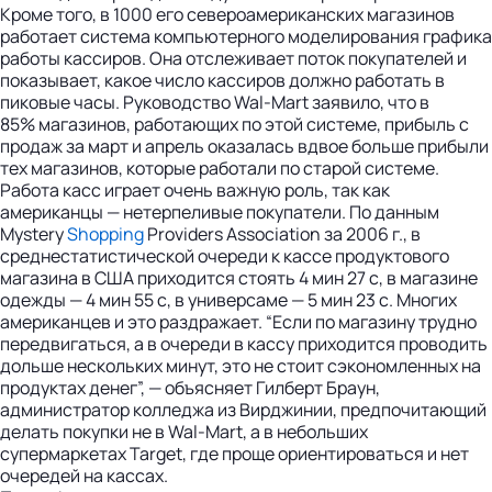
Кроме того, в 1000 его североамериканских магазинов
работает система компьютерного моделирования графика
работы кассиров. Она отслеживает поток покупателей и
показывает, какое число кассиров должно работать в
пиковые часы. Руководство Wal-Mart заявило, что в
85% магазинов, работающих по этой системе, прибыль с
продаж за март и апрель оказалась вдвое больше прибыли
тех магазинов, которые работали по старой системе.
Работа касс играет очень важную роль, так как
американцы — нетерпеливые покупатели. По данным
Mystery
Shopping
Providers Association за 2006 г., в
среднестатистической очереди к кассе продуктового
магазина в США приходится стоять 4 мин 27 с, в магазине
одежды — 4 мин 55 с, в универсаме — 5 мин 23 с. Многих
американцев и это раздражает. “Если по магазину трудно
передвигаться, а в очереди в кассу приходится проводить
дольше нескольких минут, это не стоит сэкономленных на
продуктах денег”, — объясняет Гилберт Браун,
администратор колледжа из Вирджинии, предпочитающий
делать покупки не в Wal-Mart, а в небольших
супермаркетах Target, где проще ориентироваться и нет
очередей на кассах.