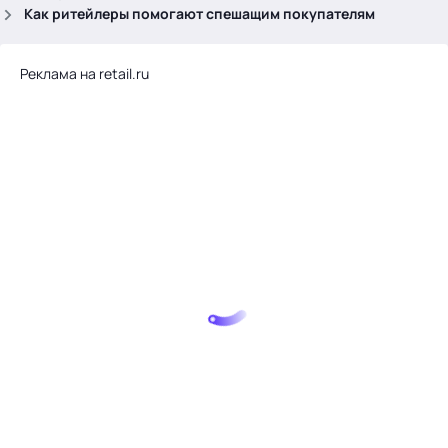
.
Как ритейлеры помогают спешащим покупателям
Реклама на retail.ru
Тема месяца: Автоматизация на 1С
Войти
картина дня
темы
новости
материалы
видео
события