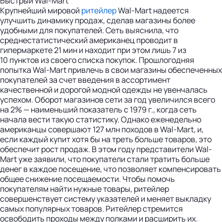
Быстрый Wal-Mart
Крупнейший мировой
ритейлер
Wal-Mart надеется
улучшить динамику продаж, сделав магазины более
удобными для покупателей. Сеть выяснила, что
среднестатистический американец проводит в
гипермаркете 21 мин и находит при этом лишь 7 из
10 пунктов из своего списка покупок. Прошлогодняя
попытка Wal-Mart привлечь в свои магазины обеспеченных
покупателей за счет введения в ассортимент
качественной и дорогой модной одежды не увенчалась
успехом. Оборот магазинов сети за год увеличился всего
на 2% — наименьший показатель с 1979 г., когда сеть
начала вести такую статистику. Однако еженедельно
американцы совершают 127 млн походов в Wal-Mart, и,
если каждый купит хотя бы на треть больше товаров, это
обеспечит рост продаж. В этом году представители Wal-
Mart уже заявили, что покупатели стали тратить больше
денег в каждое посещение, что позволяет компенсировать
общее снижение посещаемости. Чтобы помочь
покупателям найти нужные товары, ритейлер
совершенствует систему указателей и меняет выкладку
самых популярных товаров. Ритейлер стремится
освободить проходы между полками и расширить их.