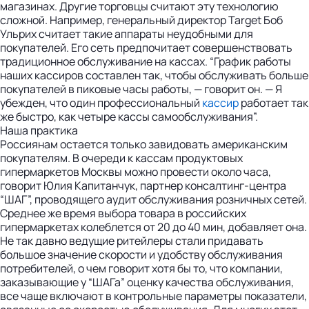
магазинах. Другие торговцы считают эту технологию
сложной. Например, генеральный директор Target Боб
Ульрих считает такие аппараты неудобными для
покупателей. Его сеть предпочитает совершенствовать
традиционное обслуживание на кассах. “График работы
наших кассиров составлен так, чтобы обслуживать больше
покупателей в пиковые часы работы, — говорит он. — Я
убежден, что один профессиональный
кассир
работает так
же быстро, как четыре кассы самообслуживания”.
Наша практика
Россиянам остается только завидовать американским
покупателям. В очереди к кассам продуктовых
гипермаркетов Москвы можно провести около часа,
говорит Юлия Капитанчук, партнер консалтинг-центра
“ШАГ”, проводящего аудит обслуживания розничных сетей.
Среднее же время выбора товара в российских
гипермаркетах колеблется от 20 до 40 мин, добавляет она.
Не так давно ведущие ритейлеры стали придавать
большое значение скорости и удобству обслуживания
потребителей, о чем говорит хотя бы то, что компании,
заказывающие у “ШАГа” оценку качества обслуживания,
все чаще включают в контрольные параметры показатели,