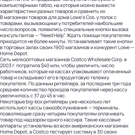
компьютерными табло, на которые можно вывести
характеристики разных товаров и сравнить их.
В магазинах товаров для дома Lowe's Cos. у полок с
товарами, вызывающими у потребителей наибольшее
число вопросов, появились специальные кнопки вызова
консультантов — “Need Help”. Ждать помощи покупателям
приходится не более минуты. Устанавливает такие кнопки
в торговых залах своих 1900 магазинов и конкурент Lowe —
Home Depot.
Сеть мелкооптовых магазинов Costco Wholesale Corp. в
2003 г. потратила $40 млн, чтобы увеличить число
работников, которые на кассах упаковывают оплаченный
товар и складывают его в продуктовую тележку
покупателя. По данным ритейлера, за последние три года
среднее количество проходов покупателей через кассу
увеличилось с 37 до 45 в час.
Некоторые big-box ритейлеры уже несколько лет
используют кассы самообслуживания — терминалы,
позволяющие сразу четырем покупателям оплачивать
товар под надзором одного кассира. Такие кассовые
аппараты установлены во всех американских магазинах
Home Depot, а Costco тестирует систему в 30 своих