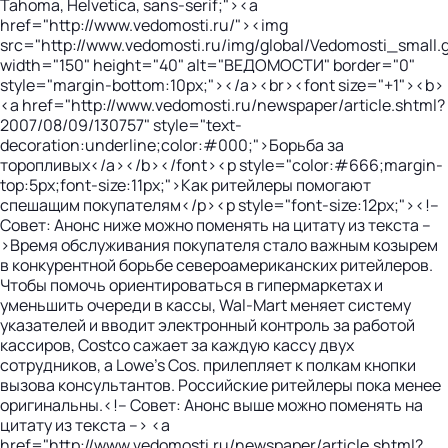
Tahoma, Helvetica, sans-serif;"><a
href="http://www.vedomosti.ru/"><img
src="http://www.vedomosti.ru/img/global/Vedomosti_small.g
width="150" height="40" alt="ВЕДОМОСТИ" border="0"
style="margin-bottom:10px;"></a><br><font size="+1"><b>
<a href="http://www.vedomosti.ru/newspaper/article.shtml?
2007/08/09/130757" style="text-
decoration:underline;color:#000;">Борьба за
торопливых</a></b></font><p style="color:#666;margin-
top:5px;font-size:11px;">Как ритейлеры помогают
спешащим покупателям</p><p style="font-size:12px;"><!--
Совет: Анонс ниже можно поменять на цитату из текста --
>Время обслуживания покупателя стало важным козырем
в конкурентной борьбе североамериканских ритейлеров.
Чтобы помочь ориентироваться в гипермаркетах и
уменьшить очереди в кассы, Wal-Mart меняет систему
указателей и вводит электронный контроль за работой
кассиров, Costco сажает за каждую кассу двух
сотрудников, а Lowe's Cos. прилепляет к полкам кнопки
вызова консультантов. Российские ритейлеры пока менее
оригинальны.<!-- Совет: Анонс выше можно поменять на
цитату из текста --> <a
href="http://www.vedomosti.ru/newspaper/article.shtml?