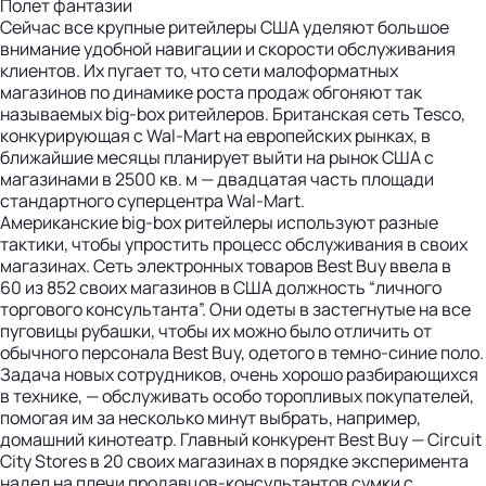
Полет фантазии
Сейчас все крупные ритейлеры США уделяют большое
внимание удобной навигации и скорости обслуживания
клиентов. Их пугает то, что сети малоформатных
магазинов по динамике роста продаж обгоняют так
называемых big-box ритейлеров. Британская сеть Tesco,
конкурирующая с Wal-Mart на европейских рынках, в
ближайшие месяцы планирует выйти на рынок США с
магазинами в 2500 кв. м — двадцатая часть площади
стандартного суперцентра Wal-Mart.
Американские big-box ритейлеры используют разные
тактики, чтобы упростить процесс обслуживания в своих
магазинах. Сеть электронных товаров Best Buy ввела в
60 из 852 своих магазинов в США должность “личного
торгового консультанта”. Они одеты в застегнутые на все
пуговицы рубашки, чтобы их можно было отличить от
обычного персонала Best Buy, одетого в темно-синие поло.
Задача новых сотрудников, очень хорошо разбирающихся
в технике, — обслуживать особо торопливых покупателей,
помогая им за несколько минут выбрать, например,
домашний кинотеатр. Главный конкурент Best Buy — Circuit
City Stores в 20 своих магазинах в порядке эксперимента
надел на плечи продавцов-консультантов сумки с