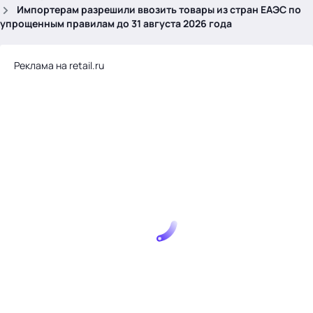
.
Импортерам разрешили ввозить товары из стран ЕАЭС по
упрощенным правилам до 31 августа 2026 года
Реклама на retail.ru
Тема месяца: Автоматизация на 1С
Войти
картина дня
темы
новости
материалы
видео
события