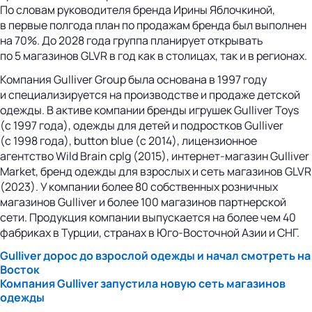
По словам руководителя бренда Ирины Яблочкиной,
в первые полгода план по продажам бренда был выполнен
на 70%. До 2028 года группа планирует открывать
по 5 магазинов GLVR в год как в столицах, так и в регионах.
Компания Gulliver Group была основана в 1997 году
и специализируется на производстве и продаже детской
одежды. В активе компании бренды игрушек Gulliver Toys
(с 1997 года), одежды для детей и подростков Gulliver
(с 1998 года), button blue (с 2014), лицензионное
агентство Wild Brain cplg (2015), интернет-магазин Gulliver
Market, бренд одежды для взрослых и сеть магазинов GLVR
(2023). У компании более 80 собственных розничных
магазинов Gulliver и более 100 магазинов партнерской
сети. Продукция компании выпускается на более чем 40
фабриках в Турции, странах в Юго-Восточной Азии и СНГ.
Gulliver дорос до взрослой одежды и начал смотреть на
Восток
Компания Gulliver запустила новую сеть магазинов
одежды