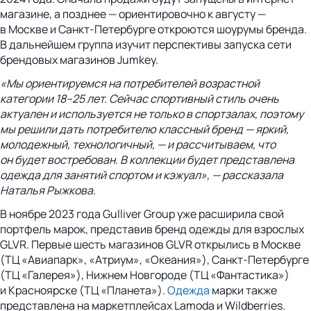
магазине, а позднее — ориентировочно к августу —
в Москве и Санкт-Петербурге откроются шоурумы бренда.
В дальнейшем группа изучит перспективы запуска сети
брендовых магазинов Jumkey.
«Мы ориентируемся на потребителей возрастной
категории 18–25 лет. Сейчас спортивный стиль очень
актуален и используется не только в спортзалах, поэтому
мы решили дать потребителю классный бренд — яркий,
молодежный, технологичный, — и рассчитываем, что
он будет востребован. В коллекции будет представлена
одежда для занятий спортом и кэжуал», — рассказала
Наталья Рыжкова.
В ноябре 2023 года Gulliver Group уже расширила свой
портфель марок, представив бренд одежды для взрослых
GLVR. Первые шесть магазинов GLVR открылись в Москве
(ТЦ «Авиапарк», «Атриум», «Океания»), Санкт-Петербурге
(ТЦ «Галерея»), Нижнем Новгороде (ТЦ «Фантастика»)
и Красноярске (ТЦ «Планета»).
Одежда
марки также
представлена на маркетплейсах Lamoda и Wildberries.