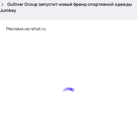
.
Gulliver Group запустит новый бренд спортивной одежды
Jumkey
Реклама на retail.ru
Тема месяца: Автоматизация на 1С
Войти
картина дня
темы
новости
материалы
видео
события