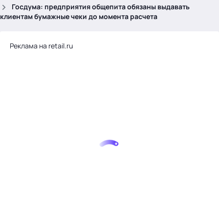
.
Госдума: предприятия общепита обязаны выдавать
клиентам бумажные чеки до момента расчета
Реклама на retail.ru
Тема месяца: Автоматизация на 1С
Войти
картина дня
темы
новости
материалы
видео
события