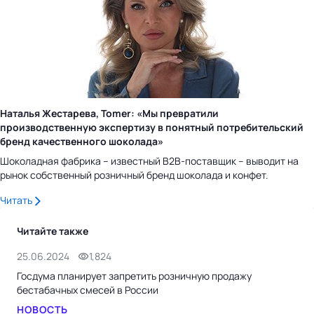
Наталья Жестарева, Tomer: «Мы превратили
производственную экспертизу в понятный потребительский
бренд качественного шоколада»
Шоколадная фабрика – известный B2B-поставщик – выводит на
рынок собственный розничный бренд шоколада и конфет.
Читать
Читайте также
25.06.2024
1,824
21.
Госдума планирует запретить розничную продажу
Гос
бестабачных смесей в России
ка
НОВОСТЬ
НО