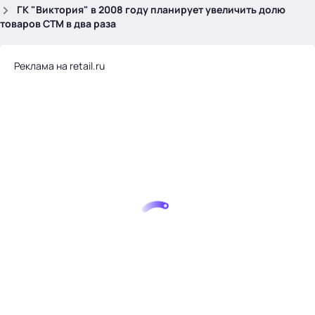
.
ГК "Виктория" в 2008 году планирует увеличить долю
товаров СТМ в два раза
Реклама на retail.ru
Тема месяца: Автоматизация на 1С
Войти
картина дня
темы
новости
материалы
видео
события