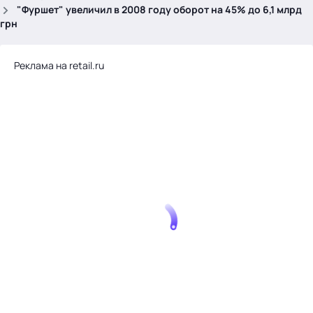
.
"Фуршет" увеличил в 2008 году оборот на 45% до 6,1 млрд
грн
Реклама на retail.ru
Тема месяца: Автоматизация на 1С
Войти
картина дня
темы
новости
материалы
видео
события