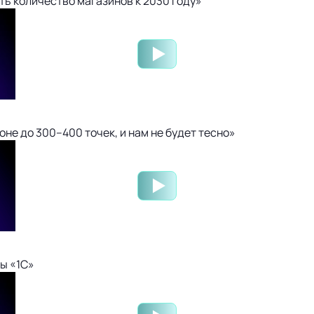
ть количество магазинов к 2030 году»
не до 300–400 точек, и нам не будет тесно»
ы «1С»