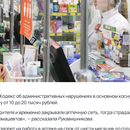
в Кодекс об административных нарушениях в основном косн
 от 10 до 20 тысяч рублей.
теля и временно закрывали аптечную сеть, тогда страдал 
рмацевтов», — рассказала Рукавишникова.
апрет на работу в аптеке на срок от шести месяцев до год