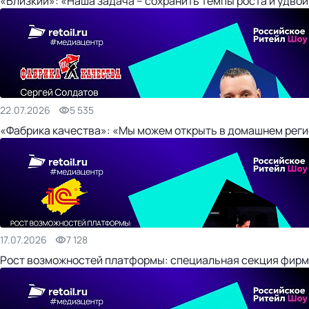
«Близкий»: «Наша задача – сохранить темпы роста и удвои
22.07.2026
5 535
«Фабрика качества»: «Мы можем открыть в домашнем регио
17.07.2026
7 128
Рост возможностей платформы: специальная секция фирм