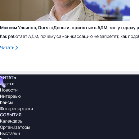
Максим Ульянов, Dors: «Деньги, принятые в АДМ, могут сраз
Как работает АДМ, почему самоинкассацию не запретят, как подо
Читать
ЧИТАТЬ
Статьи
Новости
Интервью
Кейсы
Фоторепортажи
СОБЫТИЯ
Календарь
Организаторы
Выставки