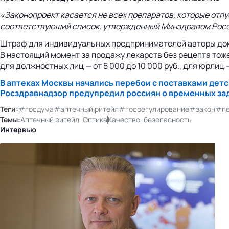
«Законопроект касается не всех препаратов, которые отпу
соответствующий список, утвержденный Минздравом Росси
Штраф для индивидуальных предпринимателей авторы докуме
В настоящий момент за продажу лекарств без рецепта тоже е
для должностных лиц — от 5 000 до 10 000 руб., для юрлиц —
В аптеках Москвы начались перебои с поставками дет
Росздравнадзор предупредил россиян о временных зад
Теги:
#госдума
#аптечный ритейл
#госрегулирование
#закон
#пе
Темы:
Аптечный ритейл. Оптика
Качество, безопасность
Интервью