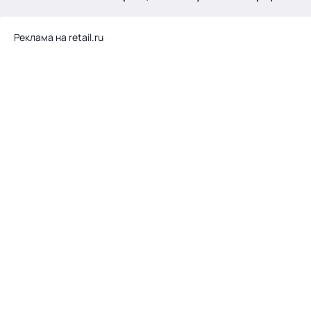
.
Реклама на retail.ru
Тема месяца: Автоматизация на 1С
Войти
картина дня
темы
новости
материалы
видео
события