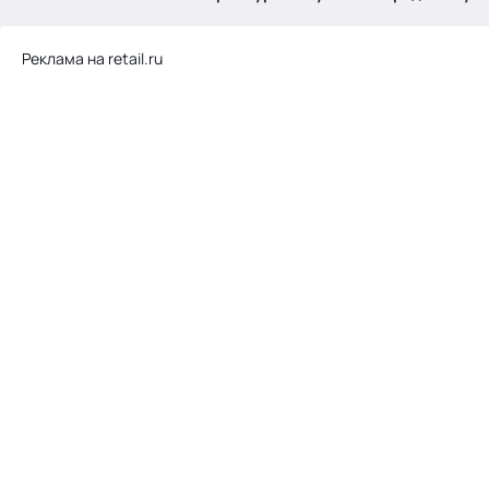
.
Реклама на retail.ru
Тема месяца: Автоматизация на 1С
Войти
картина дня
темы
новости
материалы
видео
события