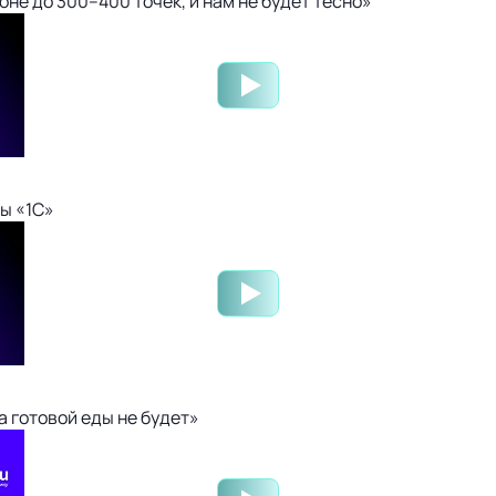
не до 300–400 точек, и нам не будет тесно»
ы «1С»
 готовой еды не будет»