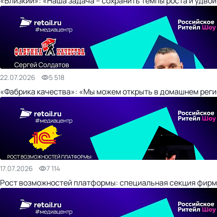
«Близкий»: «Наша задача – сохранить темпы роста и удвои
22.07.2026
5 518
«Фабрика качества»: «Мы можем открыть в домашнем регио
17.07.2026
7 114
Рост возможностей платформы: специальная секция фирм