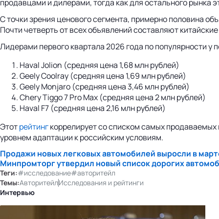
продавцами и дилерами, тогда как для остального рынка эт
С точки зрения ценового сегмента, примерно половина объя
Почти четверть от всех объявлений составляют китайские
Лидерами первого квартала 2026 года по популярности у п
Haval Jolion (средняя цена 1,68 млн рублей)
Geely Coolray (средняя цена 1,69 млн рублей)
Geely Monjaro (средняя цена 3,46 млн рублей)
Chery Tiggo 7 Pro Max (средняя цена 2 млн рублей)
Haval F7 (средняя цена 2,16 млн рублей)
Этот
рейтинг
коррелирует со списком самых продаваемых 
уровнем адаптации к российским условиям.
Продажи новых легковых автомобилей выросли в март
Минпромторг утвердил новый список дорогих автомоби
Теги:
#исследование
#авторитейл
Темы:
Авторитейл
Исследования и рейтинги
Интервью