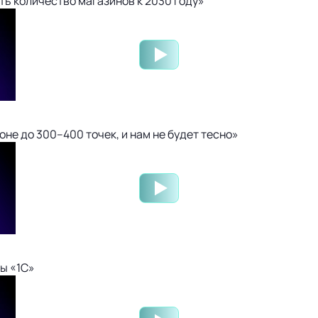
ть количество магазинов к 2030 году»
не до 300–400 точек, и нам не будет тесно»
ы «1С»