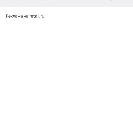
.
Реклама на retail.ru
Тема месяца: Автоматизация на 1С
Войти
картина дня
темы
новости
материалы
видео
события