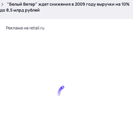
.
"Белый Ветер" ждет снижения в 2009 году выручки на 10%
до 8,5 млрд рублей
Реклама на retail.ru
Тема месяца: Автоматизация на 1С
Войти
картина дня
темы
новости
материалы
видео
события