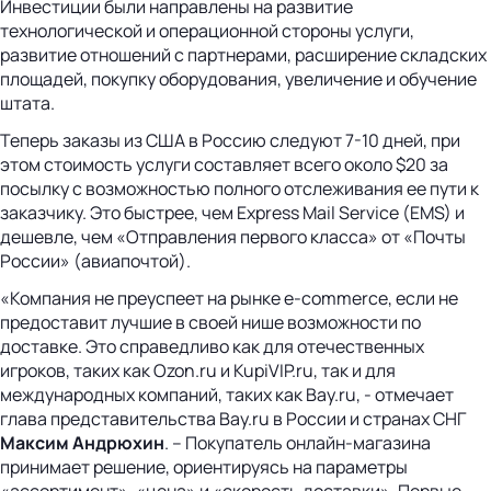
Инвестиции были направлены на развитие
технологической и операционной стороны услуги,
развитие отношений с партнерами, расширение складских
площадей, покупку оборудования, увеличение и обучение
штата.
Теперь заказы из США в Россию следуют 7-10 дней, при
этом стоимость услуги составляет всего около $20 за
посылку с возможностью полного отслеживания ее пути к
заказчику. Это быстрее, чем Express Mail Service (EMS) и
дешевле, чем «Отправления первого класса» от «Почты
России» (авиапочтой).
«Компания не преуспеет на рынке e-commerce, если не
предоставит лучшие в своей нише возможности по
доставке. Это справедливо как для отечественных
игроков, таких как Ozon.ru и KupiVIP.ru, так и для
международных компаний, таких как Bay.ru, - отмечает
глава представительства Bay.ru в России и странах СНГ
Максим Андрюхин
. – Покупатель онлайн-магазина
принимает решение, ориентируясь на параметры
«ассортимент», «цена» и «скорость доставки». Первые