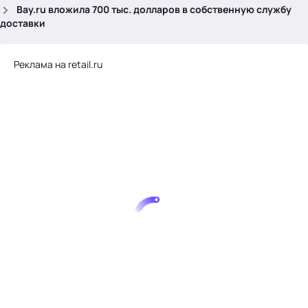
.
Bay.ru вложила 700 тыс. долларов в собственную службу
доставки
Реклама на retail.ru
Тема месяца: Автоматизация на 1С
Войти
картина дня
темы
новости
материалы
видео
события