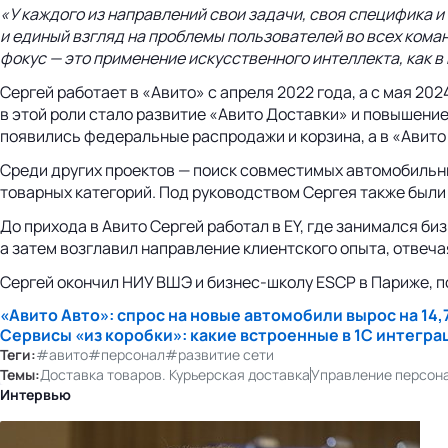
«У каждого из направлений свои задачи, своя специфика и
и единый взгляд на проблемы пользователей во всех коман
фокус — это применение искусственного интеллекта, как в 
Сергей работает в «Авито» с апреля 2022 года, а с мая 2
в этой роли стало развитие «Авито Доставки» и повышени
появились федеральные распродажи и корзина, а в «Авито
Среди других проектов — поиск совместимых автомобильны
товарных категорий. Под руководством Сергея также были
До прихода в Авито Сергей работал в EY, где занимался б
а затем возглавил направление клиентского опыта, отвеча
Сергей окончил НИУ ВШЭ и бизнес-школу ESCP в Париже, п
«Авито Авто»: спрос на новые автомобили вырос на 14,7
Сервисы «из коробки»: какие встроенные в 1С интегр
Теги:
#авито
#персонал
#развитие сети
Темы:
Доставка товаров. Курьерская доставка
Управление персон
Интервью