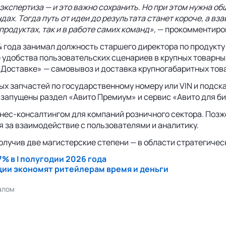
 экспертиза — и это важно сохранить. Но при этом нужна о
дах. Тогда путь от идеи до результата станет короче, а в
продуктах, так и в работе самих команд»,
— прокомментиро
024 года занимал должность старшего директора по продук
е удобства пользовательских сценариев в крупных товарны
 Доставке» — самовывоз и доставка крупногабаритных тов
х запчастей по государственному номеру или VIN и подск
 запущены раздел «Авито Премиум» и сервис «Авито для би
изнес-консалтингом для компаний розничного сектора. Поз
я за взаимодействие с пользователями и аналитику.
олучив две магистерские степени — в области стратегиче
% в I полугодии 2026 года
ации экономят ритейлерам время и деньги
алом