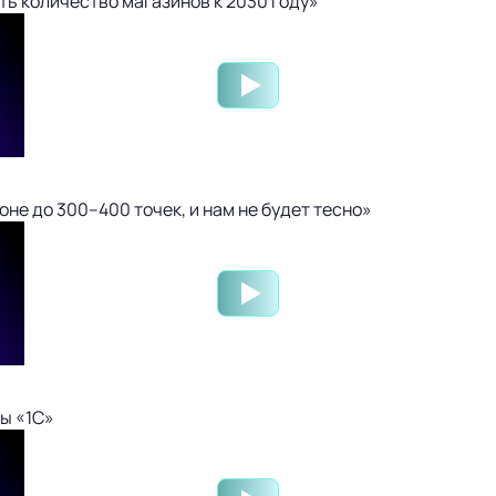
ть количество магазинов к 2030 году»
не до 300–400 точек, и нам не будет тесно»
ы «1С»