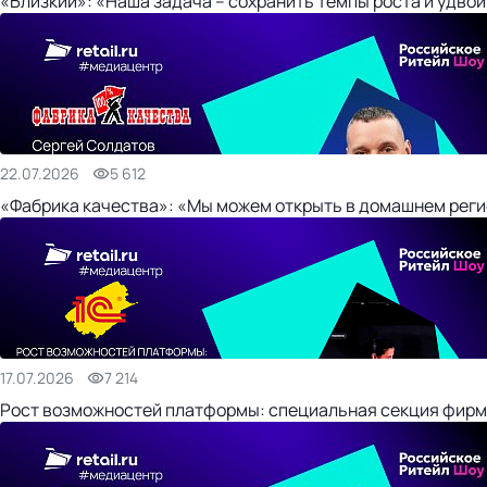
«Близкий»: «Наша задача – сохранить темпы роста и удвои
22.07.2026
5 612
«Фабрика качества»: «Мы можем открыть в домашнем регио
17.07.2026
7 214
Рост возможностей платформы: специальная секция фирм