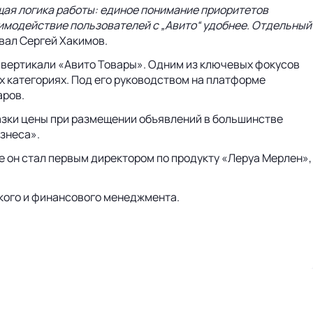
бщая логика работы: единое понимание приоритетов
заимодействие пользователей с „Авито“ удобнее. Отдельный
вал Сергей Хакимов.
ту вертикали «Авито Товары». Одним из ключевых фокусов
х категориях. Под его руководством на платформе
аров.
азки цены при размещении объявлений в большинстве
знеса».
же он стал первым директором по продукту «Леруа Мерлен»,
ского и финансового менеджмента.