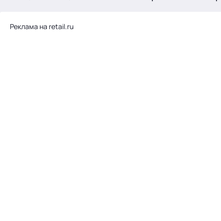
.
Реклама на retail.ru
Тема месяца: Автоматизация на 1С
Войти
картина дня
темы
новости
материалы
видео
события