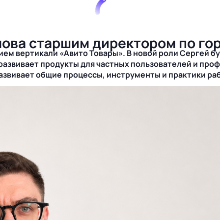
мова старшим директором по г
ием вертикали «Авито Товары».
В новой роли Сергей б
 развивает продукты для частных пользователей и про
азвивает общие процессы, инструменты и практики ра