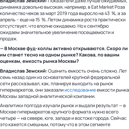
Владислав Земский:
Показатели даже лучше ожидаемых,
динамика довольно высокая, например, в Eat Market Роза
количество чеков за март 2019 года выросло на 43 %, а за
апрель – еще на 15 %. Летом динамика роста практически
отсутствует, что вполне ожидаемо. Но к сентябрю
ожидаем значительное увеличение посещаемости и
продаж.
— В Москве фуд-холлы активно открываются. Скоро ли
им станет тесно на одном рынке? Какова, по вашим
оценкам, емкость рынка Москвы?
Владислав Земский:
Оценить емкость очень сложно. Лет
семь назад один из основателей крупной федеральной
сети рассказывал, как, планируя выходить на рынок
гипермаркетов, они заказали
исследование
емкости рынка
Москвы западной аналитической компании.
Аналитики полгода изучали рынок и выдали результат — в
Москве гипермаркетов крупного формата нужно всего
четыре — на севере, юге, западе и востоке города. Сейчас
это кажется смешным, потому что в этом сегменте