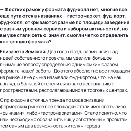
— Жестких рамок у формата фуд-холл нет, многие все
еще путаются в названиях — гастромаркет, фуд-корт,
фуд-холл, открываются разные по площади заведения
с разным уровнем сервиса и набором активностей, но
вы уже стали сетью, значит, смогли четко определить
концепцию формата?
Елизавета Земская:
Два года назад, размышляя над
идеей собственного проекта, мы уделили большое
внимание вопросу определения одним емким словом
формата нашей работы. До этого абсолютно все площадки
на рынке и вне рынка называли фуд-кортом, что, на наш
взгляд, в большей степени вызывало ассоциацию с
пространствами, располагающимися в торговых центрах.
С приходом в столицу тренда по модернизации
фермерских рынков все площадки стали именовать либо
«рынками», либо «гастромаркетами». Стало понятно, что
нам необходимо обозначить нишу собственным проектам,
тем самым дав возможность жителям города