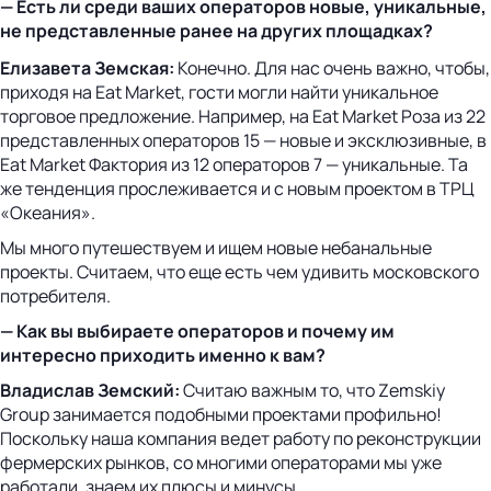
— Есть ли среди ваших операторов новые, уникальные,
не представленные ранее на других площадках?
Елизавета Земская:
Конечно. Для нас очень важно, чтобы,
приходя на Eat Market, гости могли найти уникальное
торговое предложение. Например, на Eat Market Роза из 22
представленных операторов 15 — новые и эксклюзивные, в
Eat Market Фактория из 12 операторов 7 — уникальные. Та
же тенденция прослеживается и с новым проектом в ТРЦ
«Океания».
Мы много путешествуем и ищем новые небанальные
проекты. Считаем, что еще есть чем удивить московского
потребителя.
— Как вы выбираете операторов и почему им
интересно приходить именно к вам?
Владислав Земский:
Считаю важным то, что Zemskiy
Group занимается подобными проектами профильно!
Поскольку наша компания ведет работу по реконструкции
фермерских рынков, со многими операторами мы уже
работали, знаем их плюсы и минусы.