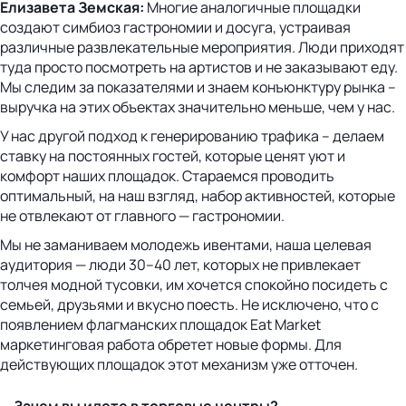
Елизавета Земская:
Многие аналогичные площадки
создают симбиоз гастрономии и досуга, устраивая
различные развлекательные мероприятия. Люди приходят
туда просто посмотреть на артистов и не заказывают еду.
Мы следим за показателями и знаем конъюнктуру рынка –
выручка на этих объектах значительно меньше, чем у нас.
У нас другой подход к генерированию трафика – делаем
ставку на постоянных гостей, которые ценят уют и
комфорт наших площадок. Стараемся проводить
оптимальный, на наш взгляд, набор активностей, которые
не отвлекают от главного — гастрономии.
Мы не заманиваем молодежь ивентами, наша целевая
аудитория — люди 30–40 лет, которых не привлекает
толчея модной тусовки, им хочется спокойно посидеть с
семьей, друзьями и вкусно поесть. Не исключено, что с
появлением флагманских площадок Eat Market
маркетинговая работа обретет новые формы. Для
действующих площадок этот механизм уже отточен.
— Зачем вы идете в торговые центры?