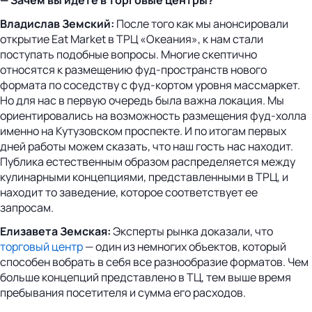
Владислав Земский:
После того как мы анонсировали
открытие Eat Market в ТРЦ «Океания», к нам стали
поступать подобные вопросы. Многие скептично
относятся к размещению фуд-пространств нового
формата по соседству с фуд-кортом уровня массмаркет.
Но для нас в первую очередь была важна локация. Мы
ориентировались на возможность размещения фуд-холла
именно на Кутузовском проспекте. И по итогам первых
дней работы можем сказать, что наш гость нас находит.
Публика естественным образом распределяется между
кулинарными концепциями, представленными в ТРЦ, и
находит то заведение, которое соответствует ее
запросам.
Елизавета Земская:
Эксперты рынка доказали, что
торговый центр
— один из немногих объектов, который
способен вобрать в себя все разнообразие форматов. Чем
больше концепций представлено в ТЦ, тем выше время
пребывания посетителя и сумма его расходов.