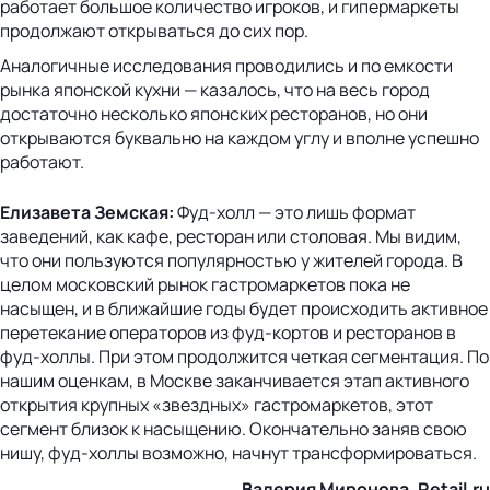
работает большое количество игроков, и гипермаркеты
продолжают открываться до сих пор.
Аналогичные исследования проводились и по емкости
рынка японской кухни — казалось, что на весь город
достаточно несколько японских ресторанов, но они
открываются буквально на каждом углу и вполне успешно
работают.
Елизавета Земская:
Фуд-холл — это лишь формат
заведений, как кафе, ресторан или столовая. Мы видим,
что они пользуются популярностью у жителей города. В
целом московский рынок гастромаркетов пока не
насыщен, и в ближайшие годы будет происходить активное
перетекание операторов из фуд-кортов и ресторанов в
фуд-холлы. При этом продолжится четкая сегментация. По
нашим оценкам, в Москве заканчивается этап активного
открытия крупных «звездных» гастромаркетов, этот
сегмент близок к насыщению. Окончательно заняв свою
нишу, фуд-холлы возможно, начнут трансформироваться.
Валерия Миронова, Retail.ru