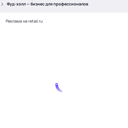
.
Фуд-холл — бизнес для профессионалов
Реклама на retail.ru
Тема месяца: Автоматизация на 1С
Войти
картина дня
темы
новости
материалы
видео
события