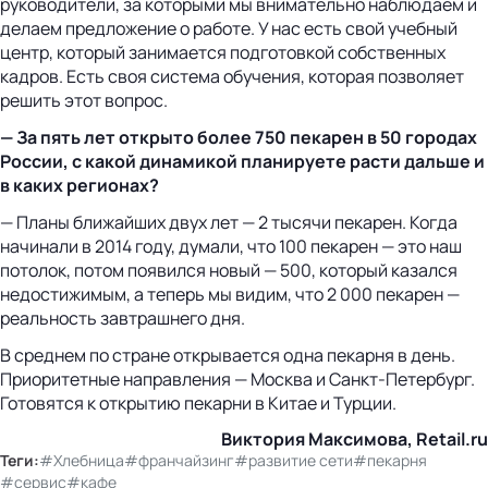
руководители, за которыми мы внимательно наблюдаем и
делаем предложение о работе. У нас есть свой учебный
центр, который занимается подготовкой собственных
кадров. Есть своя система обучения, которая позволяет
решить этот вопрос.
— За пять лет открыто более 750 пекарен в 50 городах
России, с какой динамикой планируете расти дальше и
в каких регионах?
— Планы ближайших двух лет — 2 тысячи пекарен. Когда
начинали в 2014 году, думали, что 100 пекарен — это наш
потолок, потом появился новый — 500, который казался
недостижимым, а теперь мы видим, что 2 000 пекарен —
реальность завтрашнего дня.
В среднем по стране открывается одна пекарня в день.
Приоритетные направления — Москва и Санкт-Петербург.
Готовятся к открытию пекарни в Китае и Турции.
Виктория Максимова, Retail.ru
Теги:
#Хлебница
#франчайзинг
#развитие сети
#пекарня
#сервис
#кафе