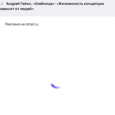
.
Андрей Гейко, «Хлебница»: «Жизненность концепции
зависит от людей»
Реклама на retail.ru
Тема месяца: Автоматизация на 1С
Войти
картина дня
темы
новости
материалы
видео
события