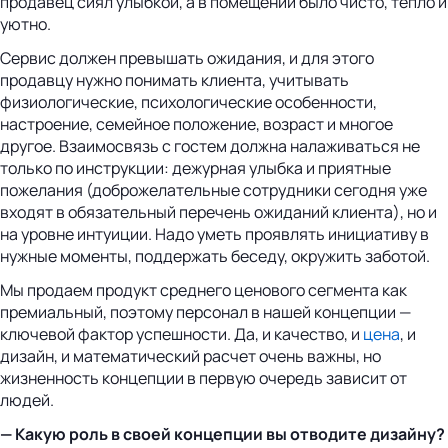
продавец сиял улыбкой, а в помещении было чисто, тепло и
уютно.
Сервис должен превышать ожидания, и для этого
продавцу нужно понимать клиента, учитывать
физиологические, психологические особенности,
настроение, семейное положение, возраст и многое
другое. Взаимосвязь с гостем должна налаживаться не
только по инструкции: дежурная улыбка и приятные
пожелания (доброжелательные сотрудники сегодня уже
входят в обязательный перечень ожиданий клиента), но и
на уровне интуиции. Надо уметь проявлять инициативу в
нужные моменты, поддержать беседу, окружить заботой.
Мы продаем продукт среднего ценового сегмента как
премиальный, поэтому персонал в нашей концепции —
ключевой фактор успешности. Да, и качество, и
цена
, и
дизайн, и математический расчет очень важны, но
жизненность концепции в первую очередь зависит от
людей.
— Какую роль в своей концепции вы отводите дизайну?