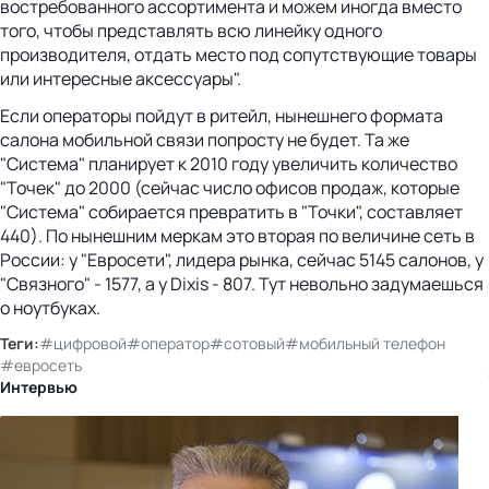
востребованного ассортимента и можем иногда вместо
того, чтобы представлять всю линейку одного
производителя, отдать место под сопутствующие товары
или интересные аксессуары".
Если операторы пойдут в ритейл, нынешнего формата
салона мобильной связи попросту не будет. Та же
"Система" планирует к 2010 году увеличить количество
"Точек" до 2000 (сейчас число офисов продаж, которые
"Система" собирается превратить в "Точки", составляет
440). По нынешним меркам это вторая по величине сеть в
России: у "Евросети", лидера рынка, сейчас 5145 салонов, у
"Связного" - 1577, а у Dixis - 807. Тут невольно задумаешься
о ноутбуках.
Теги:
#цифровой
#оператор
#сотовый
#мобильный телефон
#евросеть
Интервью