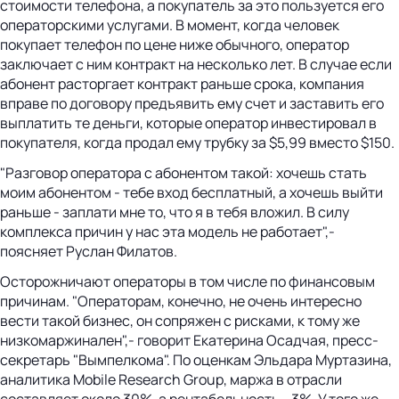
стоимости телефона, а покупатель за это пользуется его
операторскими услугами. В момент, когда человек
покупает телефон по цене ниже обычного, оператор
заключает с ним контракт на несколько лет. В случае если
абонент расторгает контракт раньше срока, компания
вправе по договору предъявить ему счет и заставить его
выплатить те деньги, которые оператор инвестировал в
покупателя, когда продал ему трубку за $5,99 вместо $150.
"Разговор оператора с абонентом такой: хочешь стать
моим абонентом - тебе вход бесплатный, а хочешь выйти
раньше - заплати мне то, что я в тебя вложил. В силу
комплекса причин у нас эта модель не работает",-
поясняет Руслан Филатов.
Осторожничают операторы в том числе по финансовым
причинам. "Операторам, конечно, не очень интересно
вести такой бизнес, он сопряжен с рисками, к тому же
низкомаржинален",- говорит Екатерина Осадчая, пресс-
секретарь "Вымпелкома". По оценкам Эльдара Муртазина,
аналитика Mobile Research Group, маржа в отрасли
составляет около 30%, а рентабельность - 3%. У того же