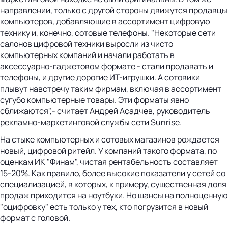
направлении, только с другой стороны движутся продавцы
компьютеров, добавляющие в ассортимент цифровую
технику и, конечно, сотовые телефоны. "Некоторые сети
салонов цифровой техники выросли из чисто
компьютерных компаний и начали работать в
аксессуарно-гаджетовом формате - стали продавать и
телефоны, и другие дорогие ИТ-игрушки. А сотовики
плывут навстречу таким фирмам, включая в ассортимент
сугубо компьютерные товары. Эти форматы явно
сближаются",- считает Андрей Асадчев, руководитель
рекламно-маркетинговой службы сети Sunrise.
На стыке компьютерных и сотовых магазинов рождается
новый, цифровой ритейл. У компаний такого формата, по
оценкам ИК "Финам", чистая рентабельность составляет
15-20%. Как правило, более высокие показатели у сетей со
специализацией, в которых, к примеру, существенная доля
продаж приходится на ноутбуки. Но шансы на полноценную
"оцифровку" есть только у тех, кто погрузится в новый
формат с головой.