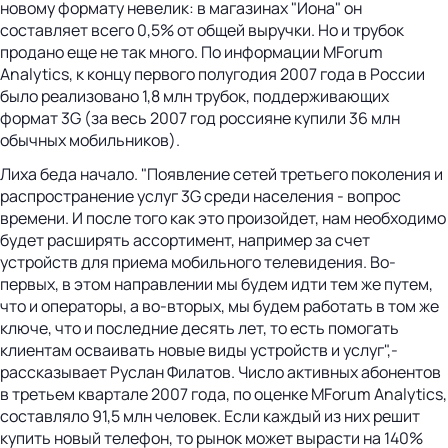
новому формату невелик: в магазинах "Иона" он
составляет всего 0,5% от общей выручки. Но и трубок
продано еще не так много. По информации MForum
Analytics, к концу первого полугодия 2007 года в России
было реализовано 1,8 млн трубок, поддерживающих
формат 3G (за весь 2007 год россияне купили 36 млн
обычных мобильников).
Лиха беда начало. "Появление сетей третьего поколения и
распространение услуг 3G среди населения - вопрос
времени. И после того как это произойдет, нам необходимо
будет расширять ассортимент, например за счет
устройств для приема мобильного телевидения. Во-
первых, в этом направлении мы будем идти тем же путем,
что и операторы, а во-вторых, мы будем работать в том же
ключе, что и последние десять лет, то есть помогать
клиентам осваивать новые виды устройств и услуг",-
рассказывает Руслан Филатов. Число активных абонентов
в третьем квартале 2007 года, по оценке MForum Analytics,
составляло 91,5 млн человек. Если каждый из них решит
купить новый телефон, то рынок может вырасти на 140%