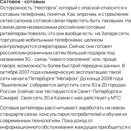
Сотовое - сотовым
Осторожность "Неоторга", который с опаской относится к
сотовым телефонам, понятна. Как, впрочем, и стремление
сетей салонов сотовой связи перестать быть таковыми. На
самом деле независимым российским сотовым
ритейлерам повезло, что они вообще есть: на Западе сети,
торгующие мобильными телефонами, целиком
контролируются операторами. Сейчас они готовят
российским розничным сетям большой подарок под
названием 3G - связь "нового поколения", или, проще
говоря, возможность более быстрой передачи данных. В
октябре 2007 года коммерческую эксплуатацию такой
сети начал в Петербурге "Мегафон". До конца 2008 года
"Вымпелком" собирается запустить сети 3G в 20 городах
России (сейчас они тестируются в Санкт-Петербурге и
Самаре). Своя сеть 3G в Казани с мая действует у МТС.
Сотовые ритейлеры рассчитывают заработать на новом
стандарте связи, консультируя потребителей и обучая их
современным технологиям. Пока доход от
информационного обслуживания жаждущих приобщиться к