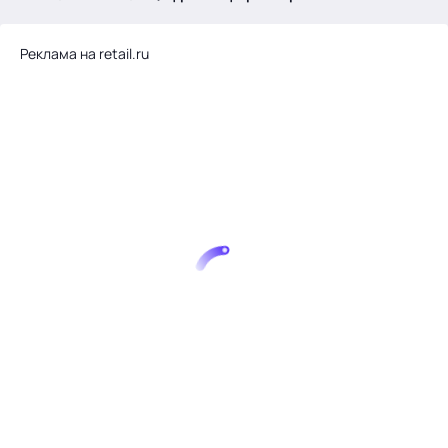
.
Реклама на retail.ru
Тема месяца: Автоматизация на 1С
Войти
картина дня
темы
новости
материалы
видео
события