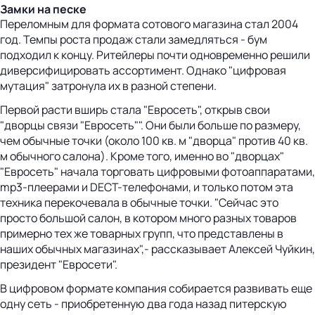
Замки на песке
Переломным для формата сотового магазина стал 2004
год. Темпы роста продаж стали замедляться - бум
подходил к концу. Ритейлеры почти одновременно решили
диверсифицировать ассортимент. Однако "цифровая
мутация" затронула их в разной степени.
Первой расти вширь стала "Евросеть", открыв свои
"дворцы связи "Евросеть"". Они были больше по размеру,
чем обычные точки (около 100 кв. м "дворца" против 40 кв.
м обычного салона). Кроме того, именно во "дворцах"
"Евросеть" начала торговать цифровыми фотоаппаратами,
mp3-плеерами и DECT-телефонами, и только потом эта
техника перекочевала в обычные точки. "Сейчас это
просто большой салон, в котором много разных товаров
примерно тех же товарных групп, что представлены в
наших обычных магазинах",- рассказывает Алексей Чуйкин,
президент "Евросети".
В цифровом формате компания собирается развивать еще
одну сеть - приобретенную два года назад питерскую