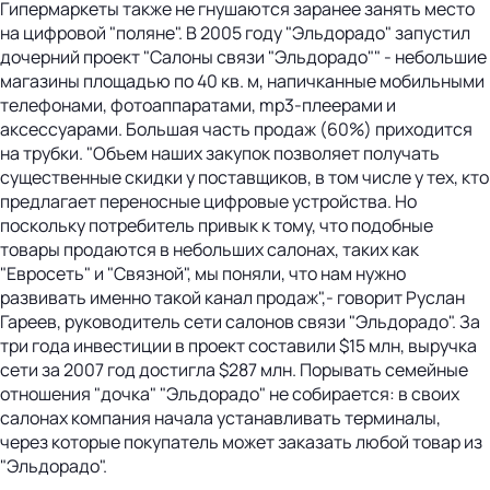
Гипермаркеты также не гнушаются заранее занять место
на цифровой "поляне". В 2005 году "Эльдорадо" запустил
дочерний проект "Салоны связи "Эльдорадо"" - небольшие
магазины площадью по 40 кв. м, напичканные мобильными
телефонами, фотоаппаратами, mp3-плеерами и
аксессуарами. Большая часть продаж (60%) приходится
на трубки. "Объем наших закупок позволяет получать
существенные скидки у поставщиков, в том числе у тех, кто
предлагает переносные цифровые устройства. Но
поскольку потребитель привык к тому, что подобные
товары продаются в небольших салонах, таких как
"Евросеть" и "Связной", мы поняли, что нам нужно
развивать именно такой канал продаж",- говорит Руслан
Гареев, руководитель сети салонов связи "Эльдорадо". За
три года инвестиции в проект составили $15 млн, выручка
сети за 2007 год достигла $287 млн. Порывать семейные
отношения "дочка" "Эльдорадо" не собирается: в своих
салонах компания начала устанавливать терминалы,
через которые покупатель может заказать любой товар из
"Эльдорадо".