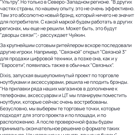
"Ультру". Но только в Северо-Западном регионе. "В других
частях страны, по нашему опыту, это не очень эффективно.
Там это абсолютно новый брэнд, который ничего не значит
для потребителя. С какой маркой будем работать в других
регионах, мы еще не решили. Может быть, это будут
"дворцы связи"",- рассуждает Чуйкин.
За крупнейшим сотовым ритейлером вскоре последовали
другие игроки. Например, "Связной" открыл "Связной 3"
для продажи цифровой техники, а позже она, как и у
"Евросети", появилась также в обычных "Связных".
Dixis, запуская вышеупомянутый проект по торговле
ноутбуками и аксессуарами, решила не плодить брэнды.
"На прилавки ряда наших магазинов в дополнение к
телефонам, аксессуарам и ЦТ мы планируем поместить
ноутбуки, которые сейчас очень востребованы.
Безусловно, мы выберем те торговые точки, которые
подходят для этого проекта и по площади, и по
расположению. А после проверочной фазы будем
принимать окончательное решение о формате таких
магазинов. Но название мы менять точно не будем",-