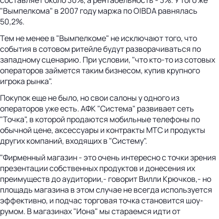
"Вымпелкома" в 2007 году маржа по OIBDA равнялась
50,2%.
Тем не менее в "Вымпелкоме" не исключают того, что
события в сотовом ритейле будут разворачиваться по
западному сценарию. При условии, "что кто-то из сотовых
операторов займется таким бизнесом, купив крупного
игрока рынка".
Покупок еще не было, но свои салоны у одного из
операторов уже есть. АФК "Система" развивает сеть
"Точка", в которой продаются мобильные телефоны по
обычной цене, аксессуары и контракты МТС и продукты
других компаний, входящих в "Систему".
"Фирменный магазин - это очень интересно с точки зрения
презентации собственных продуктов и донесения их
преимуществ до аудитории,- говорит Вилли Крючков,- но
площадь магазина в этом случае не всегда используется
эффективно, и подчас торговая точка становится шоу-
румом. В магазинах "Иона" мы стараемся идти от