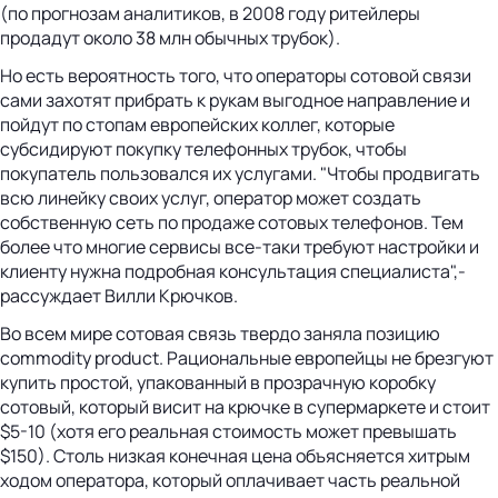
(по прогнозам аналитиков, в 2008 году ритейлеры
продадут около 38 млн обычных трубок).
Но есть вероятность того, что операторы сотовой связи
сами захотят прибрать к рукам выгодное направление и
пойдут по стопам европейских коллег, которые
субсидируют покупку телефонных трубок, чтобы
покупатель пользовался их услугами. "Чтобы продвигать
всю линейку своих услуг, оператор может создать
собственную сеть по продаже сотовых телефонов. Тем
более что многие сервисы все-таки требуют настройки и
клиенту нужна подробная консультация специалиста",-
рассуждает Вилли Крючков.
Во всем мире сотовая связь твердо заняла позицию
commodity product. Рациональные европейцы не брезгуют
купить простой, упакованный в прозрачную коробку
сотовый, который висит на крючке в супермаркете и стоит
$5-10 (хотя его реальная стоимость может превышать
$150). Столь низкая конечная цена объясняется хитрым
ходом оператора, который оплачивает часть реальной