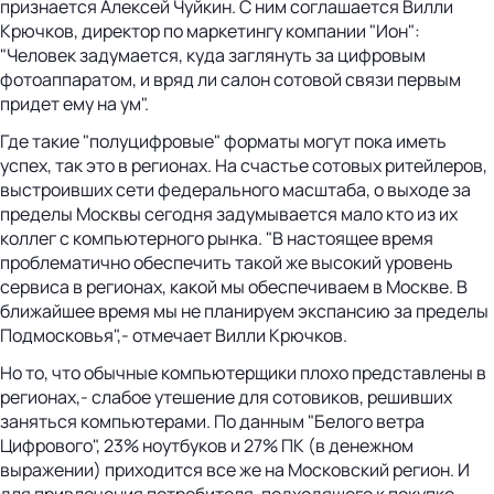
признается Алексей Чуйкин. С ним соглашается Вилли
Крючков, директор по маркетингу компании "Ион":
"Человек задумается, куда заглянуть за цифровым
фотоаппаратом, и вряд ли салон сотовой связи первым
придет ему на ум".
Где такие "полуцифровые" форматы могут пока иметь
успех, так это в регионах. На счастье сотовых ритейлеров,
выстроивших сети федерального масштаба, о выходе за
пределы Москвы сегодня задумывается мало кто из их
коллег с компьютерного рынка. "В настоящее время
проблематично обеспечить такой же высокий уровень
сервиса в регионах, какой мы обеспечиваем в Москве. В
ближайшее время мы не планируем экспансию за пределы
Подмосковья",- отмечает Вилли Крючков.
Но то, что обычные компьютерщики плохо представлены в
регионах,- слабое утешение для сотовиков, решивших
заняться компьютерами. По данным "Белого ветра
Цифрового", 23% ноутбуков и 27% ПК (в денежном
выражении) приходится все же на Московский регион. И
для привлечения потребителя, подходящего к покупке