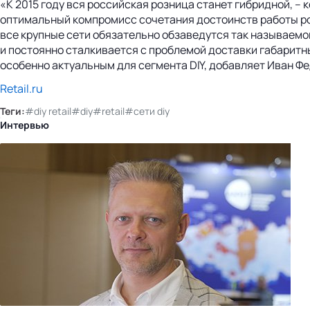
«К 2015 году вся российская розница станет гибридной, –
оптимальный компромисс сочетания достоинств работы роз
все крупные сети обязательно обзаведутся так называемой
и постоянно сталкивается с проблемой доставки габаритн
особенно актуальным для сегмента DIY, добавляет Иван Фе
Retail.ru
Теги:
#diy retail
#diy
#retail
#сети diy
Интервью