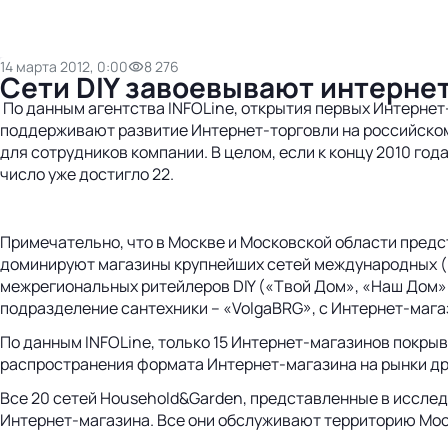
14 марта 2012, 0:00
8 276
Сети DIY завоевывают интерне
По данным агентства INFOLine, открытия первых Интернет
поддерживают развитие Интернет-торговли на российском 
для сотрудников компании. В целом, если к концу 2010 го
число уже достигло 22.
Примечательно, что в Москве и Московской области предст
доминируют магазины крупнейших сетей международных («L
межрегиональных ритейлеров DIY («Твой Дом», «Наш Дом» и
подразделение сантехники – «VolgaBRG», с Интернет-маг
По данным INFOLine, только 15 Интернет-магазинов покр
распространения формата Интернет-магазина на рынки др
Все 20 сетей Household&Garden, представленные в исследо
Интернет-магазина. Все они обслуживают территорию Моск