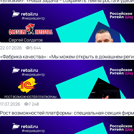
«Близкий»: «Наша задача – сохранить темпы роста и удвои
22.07.2026
5 644
«Фабрика качества»: «Мы можем открыть в домашнем регио
17.07.2026
7 248
Рост возможностей платформы: специальная секция фирм