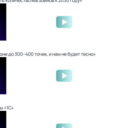
ть количество магазинов к 2030 году»
не до 300–400 точек, и нам не будет тесно»
ы «1С»