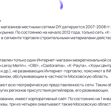
т
-магазинов местными сетями DIY датируются 2007-2008 гг
рынке. По состоянию на начало 2012 года, только сеть «К
да в сегменте торговли строительными материалами действо
авлен только один Интернет-магазин межрегиональной сети
eroy Merlin», «OBI», «Castorama», «К-Раута», «Хоум Цен
 др.), не развивающих Интернет-торговлю, поясняют в INF
азином, обслуживающим в частности Московскую область.
ывают всю географическую представленность сети. Таким 
угих регионов присутствия ритейлеров, его развивающих.
вании, имеют корпоративный сайт. По состоянию на 1 янва
вы, три из четырех охватывают также Московскую область