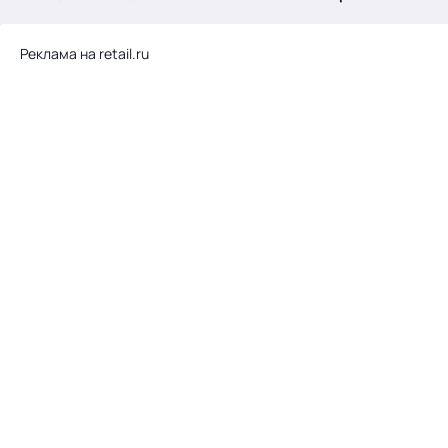
.
Реклама на retail.ru
Тема месяца: Автоматизация на 1С
Войти
картина дня
темы
новости
материалы
видео
события