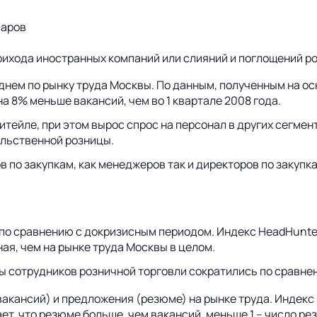
варов
прихода иностранных компаний или слияний и поглощений р
днем по рынку труда Москвы. По данным, полученным на ос
а 8% меньше вакансий, чем во 1 квартале 2008 года.
тейле, при этом вырос спрос на персонал в других сегмен
ольственной розницы.
 по закупкам, как менеджеров так и директоров по закупк
 по сравнению с докризисным периодом. Индекс HeadHunter 
ная, чем на рынке труда Москвы в целом.
ы сотрудников розничной торговли сократились по сравнен
акансий) и предложения (резюме) на рынке труда. Индекс
ет, что резюме больше, чем вакансий, меньше 1 – число р