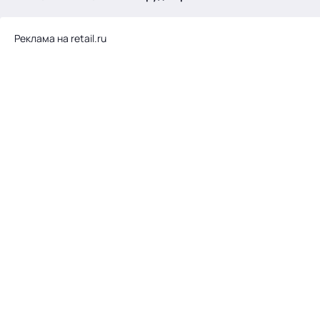
.
Реклама на retail.ru
Тема месяца: Автоматизация на 1С
Войти
картина дня
темы
новости
материалы
видео
события