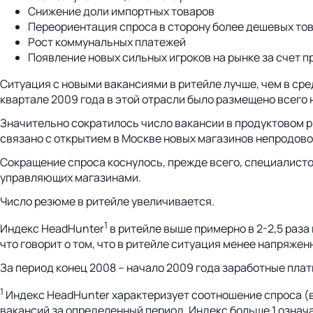
Снижение доли импортных товаров
Переориентация спроса в сторону более дешевых то
Рост коммунальных платежей
Появление новых сильных игроков на рынке за счет 
Ситуация с новыми вакансиями в ритейле лучше, чем в сре
квартале 2009 года в этой отрасли было размещено всего н
Значительно сократилось число вакансии в продуктовом ри
связано с открытием в Москве новых магазинов непродов
Сокращение спроса коснулось, прежде всего, специалистов
управляющих магазинами.
Число резюме в ритейле увеличивается.
1
Индекс HeadHunter
в ритейле выше примерно в 2-2,5 раза
что говорит о том, что в ритейле ситуация менее напряжен
За период конец 2008 – начало 2009 года заработные плат
1
Индекс HeadHunter характеризует соотношение спроса (в
вакансий за определенный период. Индекс больше 1 означа