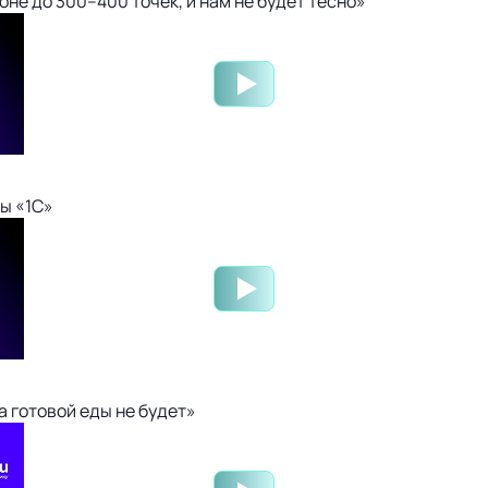
не до 300–400 точек, и нам не будет тесно»
ы «1С»
 готовой еды не будет»