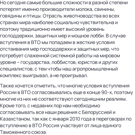
Но сегодня самые большие сложности в разной степени
потерпят именно производители молока, свинины,
говядины и птицы. Отрасль животноводства во всех
странах мира наиболее социально чувствительна и
поэтому традиционно имеет высокий уровень
господдержки, защитных мер и мощное лобби. В случае
вступления в ВТО мы попадаем в жесткие условия
отстаивания мер господдержки и защитных мер, что
потребует слаженной системной работы на мировом
уровне – государства, лоббистов, юристов и других
специалистов, с тем чтобы наш агропромышленный
комплекс выигрывал, а не проигрывал.
Также хочется отметить, что многие условия вступления
России в ВТО согласовывались еще в конце 90-х, поэтому
многие из них не соответствуют сегодняшним реалиям.
Кроме того, с недавних пор нам необходимо
согласовывать все наши решения с Белоруссией и
Казахстаном, так как с января 2010 года в переговорах по
вступлению в ВТО Россия участвует от лица единого
Таможенного союза.