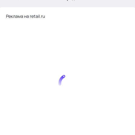
.
Реклама на retail.ru
Тема месяца: Автоматизация на 1С
Войти
картина дня
темы
новости
материалы
видео
события