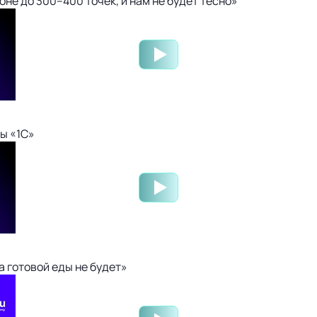
не до 300–400 точек, и нам не будет тесно»
ы «1С»
 готовой еды не будет»