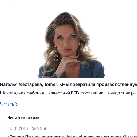
Наталья Жестарева, Tomer: «Мы превратили производственну
Шоколадная фабрика – известный B2B-поставщик – выводит на ры
Читать
Читайте также
25.01.2013
4,256
«Глория Джинс» построит в Новосибирске логистический компл