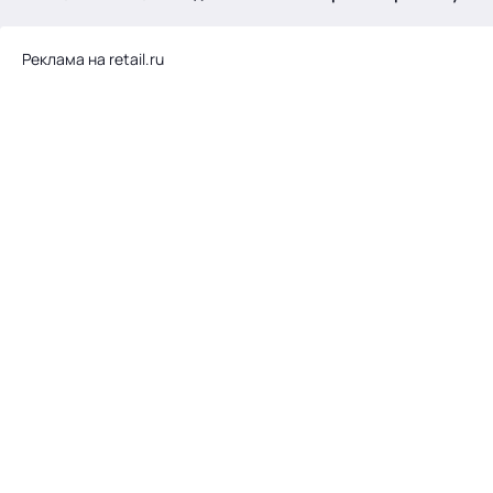
.
Реклама на retail.ru
Тема месяца: Автоматизация на 1С
Войти
картина дня
темы
новости
материалы
видео
события