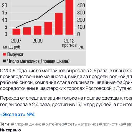
С 2009 года число магазинов выросло в 2,5 раза, в планах
производственные мощности, выйдя за пределы родной для
рабочей силой, компания стала открывать швейные фабрик
сосредоточены в шахтерских городах Ростовской и Луганс
Переход от специализации только на пошиве одежды к торг
год выросла в 2,4 раза, достигнув 15,1 млрд рублей, а по и
«Эксперт» №4
Теги:
#глория джинс
#ритейлер
#сеть магазинов
#логистика
#ав
Интервью