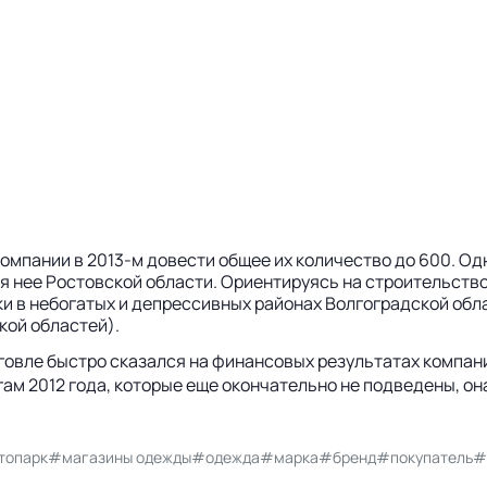
 компании в 2013-м довести общее их количество до 600. О
 нее Ростовской области. Ориентируясь на строительство
и в небогатых и депрессивных районах Волгоградской обл
кой областей).
овле быстро сказался на финансовых результатах компании
тогам 2012 года, которые еще окончательно не подведены, он
топарк
#магазины одежды
#одежда
#марка
#бренд
#покупатель
#