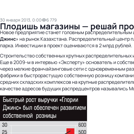
30 января 2013, 0:00
6 779
Плодишь магазины — решай про
Новое предприятие станет головным распределительным ц
Джинс
» на рынок Казахстана. Распределительный центр 
парка. Инвестиции в проект оцениваются в 2 млрд рублей.
Строительство собственных крупных распределительных и 
Еще в 2009-м в интервью «Эксперту» основатель и собст
через мелкие франчайзинговые сети с одновременным раз
фабрики в быстрорастущую собственную розницу компании
средних складских комплексов на крупные распределитель
качестве адресов будущих распредцентров назывались Мос