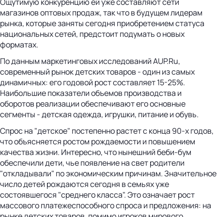
Ощутимую конкуренцию ей уже составляют сети
магазинов оптовых продаж, так что в будущем лидерам
рынка, которые заняты сегодня приобретением статуса
национальных сетей, предстоит подумать о новых
форматах.
По данным маркетинговых исследований AUP.Ru,
современный рынок детских товаров - один из самых
динамичных: его годовой рост составляет 15-25%.
Наибольшие показатели объемов производства и
оборотов реализации обеспечивают его основные
сегменты - детская одежда, игрушки, питание и обувь.
Спрос на "детское" постепенно растет с конца 90-х годов,
что объясняется ростом рождаемости и повышением
качества жизни. Интересно, что нынешний беби-бум
обеспечили дети, чье появление на свет родители
"откладывали" по экономическим причинам. Значительное
число детей рождаются сегодня в семьях уже
состоявшегося "среднего класса". Это означает рост
массового платежеспособного спроса и предложения: на
рынке детских товаров, помимо игроков мирового