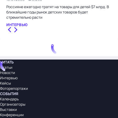
Россияне ежегодно тратят на товары для детей $7 млрд. В
Исс
ближайшие годы рынок детских товаров будет
род
стремительно расти
НО
ИНТЕРВЬЮ
ЧИТАТЬ
Статьи
Новости
Интервью
Кейсы
Фоторепортажи
СОБЫТИЯ
Календарь
Организаторы
Выставки
Конференции