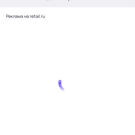
.
Реклама на retail.ru
Тема месяца: Автоматизация на 1С
Войти
картина дня
темы
новости
материалы
видео
события