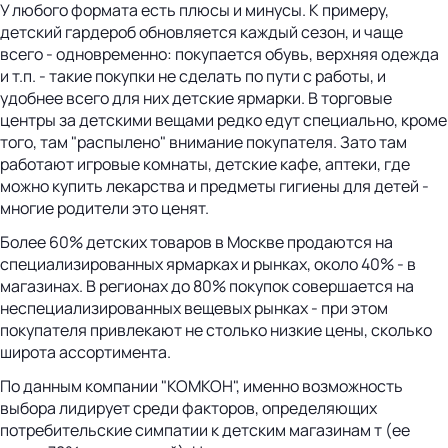
У любого формата есть плюсы и минусы. К примеру,
детский гардероб обновляется каждый сезон, и чаще
всего - одновременно: покупается обувь, верхняя одежда
и т.п. - такие покупки не сделать по пути с работы, и
удобнее всего для них детские ярмарки. В торговые
центры за детскими вещами редко едут специально, кроме
того, там "распылено" внимание покупателя. Зато там
работают игровые комнаты, детские кафе, аптеки, где
можно купить лекарства и предметы гигиены для детей -
многие родители это ценят.
Более 60% детских товаров в Москве продаются на
специализированных ярмарках и рынках, около 40% - в
магазинах. В регионах до 80% покупок совершается на
неспециализированных вещевых рынках - при этом
покупателя привлекают не столько низкие цены, сколько
широта ассортимента.
По данным компании "КОМКОН", именно возможность
выбора лидирует среди факторов, определяющих
потребительские симпатии к детским магазинам т (ее