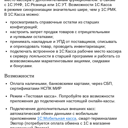
с 1С:УНФ, 1С:Розница или 1С:УТ. Возможности 1С:Касса
в режиме синхронизации значительно шире, чем у 1С:РМК.
В 1С:Касса можно:
просматривать справочные остатки из старших
конфигураций;
настроить запрет продаж товаров с отрицательными
и нулевыми остатками;
принимать накладные и УПД от поставщиков, списывать
и оприходовать товар, проводить инвентаризации;
подключать встроенное в 1С:Касса рабочее место кассира
к серверу лояльности в старшей программе и работать со
всевозможными маркетинговыми акциями, скидками
и бонусами.
Возможности
Оплата наличными, банковскими картами, через СБП,
сертификатами НСПК МИР
Режим «Тестовая касса». Попробуйте все возможности
приложения до подключения настоящей онлайн-кассы.
Подключение дополнительных внешних касс:
автоматический обмен данными с мобильным
приложением
1С:Мобильная касса
, смарт-терминалами
Эвотор (потребуется оплата обмена с 1С в магазине
приложений Эвотор)