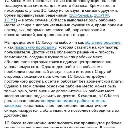
1С:Касса может использоваться как полнофункциональная
товароучетная система для малого бизнеса. Кроме того, в
некоторых случаях 1С:Кассу используют в связке с другими,
более продвинутыми решениями (
1С:Розница
,
1С:УНФ
,
1С:УТ
) – в этом случае 1С:Касса выполняет роль рабочего
места кассира с дополнительными функциями, вроде приемки
накладных, оформления списаний, оприходований и
инвентаризаций, контроля остатков товаров.
Мы предлагаем 1С:Кассу на выбор - и как
облачное решение
,
и как
локальную программу
, которая ставится на компьютер
пользователя. Достоинства облачного решения – гибкость,
возможность создания нужного числа рабочих мест,
объединения торговых точек в единую централизованно
управляемую сеть. Однако для работы с «облаком»
необходим постоянный доступ к сети интернет. С другой
стороны, локальное приложение 1С:Касса не требует
постоянного доступа к сети и работает без абонентской платы.
Однако в этом случае основное рабочее место может быть
только одно, хотя внешних дополнительных рабочих мест
кассира можно подключить до девяти. К счастью, в 1С:Касса
реализован режим
«
полуавтономного рабочего места
кассира
»
, когда локальное приложение автоматически
синхронизируется с облачным, что позволяет объединить их
достоинства.
1С:Касса также можно использовать как продвинутое рабочее
место кассира с дополнительным функционалом. В связке