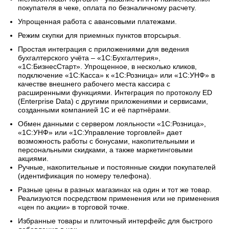
покупателя в чеке, оплата по безналичному расчету.
Упрощенная работа с авансовыми платежами.
Режим скупки для приемных пунктов вторсырья.
Простая интеграция с приложениями для ведения
бухгалтерского учёта – «1С:Бухгалтерия»,
«1С:БизнесСтарт». Упрощенное, в несколько кликов,
подключение «1С:Касса» к «1С:Розница» или «1С:УНФ» в
качестве внешнего рабочего места кассира с
расширенными функциями. Интеграция по протоколу ED
(Enterprise Data) с другими приложениями и сервисами,
созданными компанией 1С и её партнёрами.
Обмен данными с сервером лояльности «1С:Розница»,
«1С:УНФ» или «1С:Управление торговлей» дает
возможность работы с бонусами, накопительными и
персональными скидками, а также маркетинговыми
акциями.
Ручные, накопительные и постоянные скидки покупателей
(идентификация по номеру телефона).
Разные цены в разных магазинах на один и тот же товар.
Реализуются посредством применения или не применения
«цен по акции» в торговой точке.
Избранные товары и плиточный интерфейс для быстрого