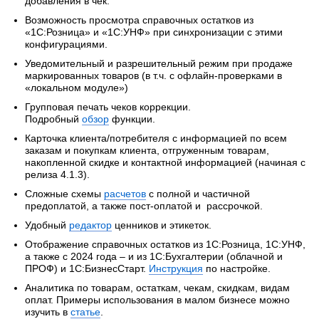
добавления в чек.
Возможность просмотра справочных остатков из
«1С:Розница» и «1С:УНФ» при синхронизации с этими
конфигурациями.
Уведомительный и разрешительный режим при продаже
маркированных товаров (в т.ч. с офлайн-проверками в
«локальном модуле»)
Групповая печать чеков коррекции.
Подробный
обзор
функции.
Карточка клиента/потребителя с информацией по всем
заказам и покупкам клиента, отгруженным товарам,
накопленной скидке и контактной информацией (начиная с
релиза 4.1.3).
Сложные схемы
расчетов
с полной и частичной
предоплатой, а также пост-оплатой и рассрочкой.
Удобный
редактор
ценников и этикеток.
Отображение справочных остатков из 1С:Розница, 1С:УНФ,
а также с 2024 года – и из 1С:Бухгалтерии (облачной и
ПРОФ) и 1С:БизнесСтарт.
Инструкция
по настройке.
Аналитика по товарам, остаткам, чекам, скидкам, видам
оплат. Примеры использования в малом бизнесе можно
изучить в
статье
.