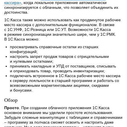
кассира
»
, когда локальное приложение автоматически
синхронизируется с облачным, что позволяет объединить их
достоинства.
1С:Касса также можно использовать как продвинутое рабочее
место кассира с дополнительным функционалом. В связке
с 1С:УНФ, 1С:Розница или 1С:УТ. Возможности 1С:Касса
в режиме синхронизации значительно шире, чем у 1С:РМК.
В 1С:Касса можно:
просматривать справочные остатки из старших
конфигураций;
настроить запрет продаж товаров с отрицательными
и нулевыми остатками;
принимать накладные и УПД от поставщиков, списывать
и оприходовать товар, проводить инвентаризации;
подключать встроенное в 1С:Касса рабочее место кассира
к серверу лояльности в старшей программе и работать со
всевозможными маркетинговыми акциями, скидками
и бонусами.
Обзор
Просто
. При создании облачного приложения 1С:Касса
основное внимание мы уделили простоте использования.
Забудьте сложные манипуляции с таблицами и справочниками
– программу за полчаса сможет освоить и настроить даже
школьник. Ну а если возникнут вопросы – напишите в наш