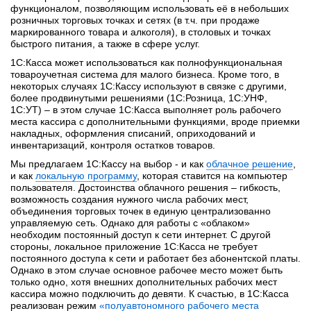
функционалом, позволяющим использовать её в небольших
розничных торговых точках и сетях (в т.ч. при продаже
маркированного товара и алкоголя), в столовых и точках
быстрого питания, а также в сфере услуг.
1С:Касса может использоваться как полнофункциональная
товароучетная система для малого бизнеса. Кроме того, в
некоторых случаях 1С:Кассу используют в связке с другими,
более продвинутыми решениями (1С:Розница, 1С:УНФ,
1С:УТ) – в этом случае 1С:Касса выполняет роль рабочего
места кассира с дополнительными функциями, вроде приемки
накладных, оформления списаний, оприходований и
инвентаризаций, контроля остатков товаров.
Мы предлагаем 1С:Кассу на выбор - и как
облачное решение
,
и как
локальную программу
, которая ставится на компьютер
пользователя. Достоинства облачного решения – гибкость,
возможность создания нужного числа рабочих мест,
объединения торговых точек в единую централизованно
управляемую сеть. Однако для работы с «облаком»
необходим постоянный доступ к сети интернет. С другой
стороны, локальное приложение 1С:Касса не требует
постоянного доступа к сети и работает без абонентской платы.
Однако в этом случае основное рабочее место может быть
только одно, хотя внешних дополнительных рабочих мест
кассира можно подключить до девяти. К счастью, в 1С:Касса
реализован режим
«
полуавтономного рабочего места