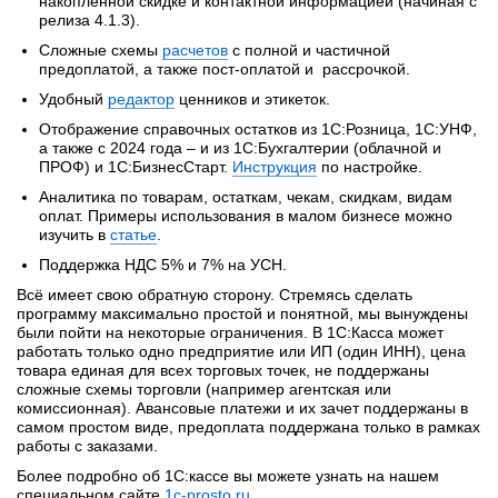
накопленной скидке и контактной информацией (начиная с
релиза 4.1.3).
Сложные схемы
расчетов
с полной и частичной
предоплатой, а также пост-оплатой и рассрочкой.
Удобный
редактор
ценников и этикеток.
Отображение справочных остатков из 1С:Розница, 1С:УНФ,
а также с 2024 года – и из 1С:Бухгалтерии (облачной и
ПРОФ) и 1С:БизнесСтарт.
Инструкция
по настройке.
Аналитика по товарам, остаткам, чекам, скидкам, видам
оплат. Примеры использования в малом бизнесе можно
изучить в
статье
.
Поддержка НДС 5% и 7% на УСН.
Всё имеет свою обратную сторону. Стремясь сделать
программу максимально простой и понятной, мы вынуждены
были пойти на некоторые ограничения. В 1С:Касса может
работать только одно предприятие или ИП (один ИНН), цена
товара единая для всех торговых точек, не поддержаны
сложные схемы торговли (например агентская или
комиссионная). Авансовые платежи и их зачет поддержаны в
самом простом виде, предоплата поддержана только в рамках
работы с заказами.
Более подробно об 1С:кассе вы можете узнать на нашем
специальном сайте
1c-prosto.ru