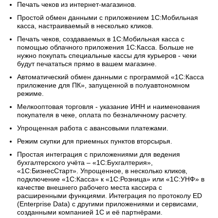
Печать чеков из интернет-магазинов.
Простой обмен данными с приложением 1С:Мобильная
касса, настраиваемый в несколько кликов.
Печать чеков, создаваемых в 1С:Мобильная касса с
помощью облачного приложения 1С:Касса. Больше не
нужно покупать специальные кассы для курьеров - чеки
будут печататься прямо в вашем магазине.
Автоматический обмен данными с программой «1С:Касса
приложение для ПК», запущенной в полуавтономном
режиме.
Мелкооптовая торговля - указание ИНН и наименования
покупателя в чеке, оплата по безналичному расчету.
Упрощенная работа с авансовыми платежами.
Режим скупки для приемных пунктов вторсырья.
Простая интеграция с приложениями для ведения
бухгалтерского учёта – «1С:Бухгалтерия»,
«1С:БизнесСтарт». Упрощенное, в несколько кликов,
подключение «1С:Касса» к «1С:Розница» или «1С:УНФ» в
качестве внешнего рабочего места кассира с
расширенными функциями. Интеграция по протоколу ED
(Enterprise Data) с другими приложениями и сервисами,
созданными компанией 1С и её партнёрами.