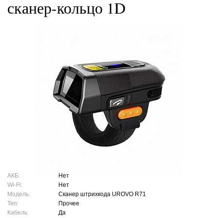
сканер-кольцо 1D
АКБ:
Нет
Wi-Fi:
Нет
Модель:
Сканер штрихкода UROVO R71
Тип:
Прочее
Кабель:
Да