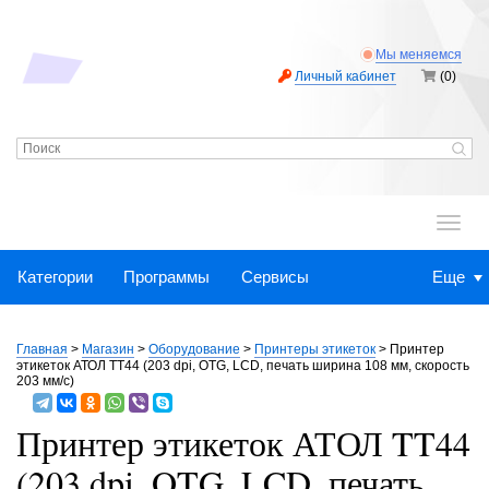
Мы меняемся
Личный кабинет
(0)
.
Категории
Программы
Сервисы
Еще
Главная
>
Магазин
>
Оборудование
>
Принтеры этикеток
>
Принтер
этикеток АТОЛ TT44 (203 dpi, OTG, LCD, печать ширина 108 мм, скорость
203 мм/с)
Принтер этикеток АТОЛ TT44
(203 dpi, OTG, LCD, печать