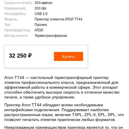
Скорости печати:
203 мм/сек.
Разрешение:
203 dpi
Интерфейсы:
USB 2.0
Модель:
Принтер этикеток АТОЛ TT44
Тип:
Прочее
Производитель:
АТОЛ
Метод печати:
Термотрансферная
32 250 ₽
Купить
Атол ТТ44 — настольный термотрансферный принтер
этикеток профессионального класса, предназначенный для
эффективной работы в коммерческой сфере. Этот аппарат
способен обеспечить высокую скорость и отличное качество
печати, а также удобное управление.
Принтер Атол ТТ44 обладает всеми необходимыми
интерфейсами подключения. Поддерживает наиболее
распространенные языки, включая TSPL, ZPL-II, EPL, DPL, что
позволит печатать этикетки практически любых форматов.
Немаловажным преимуществом принтера является то, что он