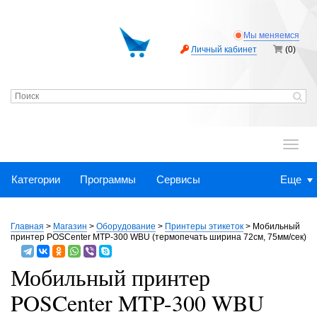
Мы меняемся
Личный кабинет
(0)
.
Категории
Программы
Сервисы
Еще
Главная
>
Магазин
>
Оборудование
>
Принтеры этикеток
>
Мобильный
принтер POSCenter MTP-300 WBU (термопечать ширина 72см, 75мм/сек)
Мобильный принтер
POSCenter MTP-300 WBU