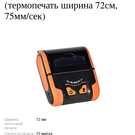
(термопечать ширина 72см,
75мм/сек)
Ширина
72 мм
ленточной
печати:
Скорости печати:
75 мм/сек