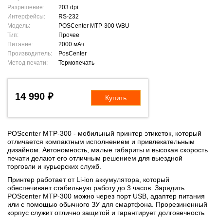
Разрешение:
203 dpi
Интерфейсы:
RS-232
Модель:
POSCenter MTP-300 WBU
Тип:
Прочее
Питание:
2000 мАч
Производитель:
PosCenter
Метод печати:
Термопечать
14 990 ₽
Купить
POScenter MTP-300 - мобильный принтер этикеток, который
отличается компактным исполнением и привлекательным
дизайном. Автономность, малые габариты и высокая скорость
печати делают его отличным решением для выездной
торговли и курьерских служб.
Принтер работает от Li-ion аккумулятора, который
обеспечивает стабильную работу до 3 часов. Зарядить
POScenter MTP-300 можно через порт USB, адаптер питания
или с помощью обычного ЗУ для смартфона. Прорезиненный
корпус служит отлично защитой и гарантирует долговечность