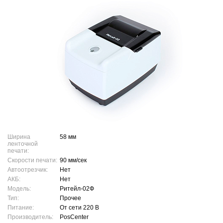
Ширина
58 мм
ленточной
печати:
Скорости печати:
90 мм/сек
Автоотрезчик:
Нет
АКБ:
Нет
Модель:
Ритейл-02Ф
Тип:
Прочее
Питание:
От сети 220 В
Производитель:
PosCenter