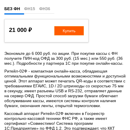
БЕЗ ФН
ФН15
ФН36
21 000 ₽
Купить
Экономьте до 6 000 руб. по акции. При покупке кассы с ФН
получите ПИН-код ОФД за 300 руб. (15 мес.) или 550 руб. (36
мес.). Подробности у партнера 1С при покупке онлайн-кассы.
Ритейл-02Ф - компактная онлайн-касса, обладающая
оптимальными функциональными возможностями и доступной
ценой. Этот аппарат может печатать QR-коды в соответствии с
требованиями ЕГАИС, 1D / 2D штрихкоды со скоростью 75 мм
в секунду, имеет разъемы USB и RS-232, отправляет данные
на сервер ОФД. Простой способ загрузки бумаги облегчает
обслуживание кассы, имеются системы контроля наличия
бумаги, окончания ленты, открытой термоголовки.
Кассовый аппарат Ритейл-02Ф включен в Госреестр
контрольно-кассовой техники ФНС РФ, а также имеет
сертификат «Совместимо! Система программ
1С:Предприятие» по ФФД 1.2. Это подтверждает, что ККТ